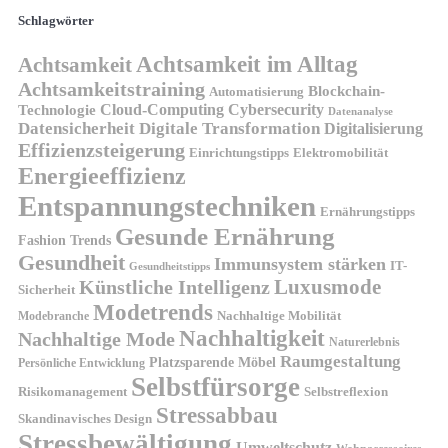
Schlagwörter
Achtsamkeit im Alltag
Achtsamkeit
Achtsamkeitstraining
Blockchain-
Automatisierung
Technologie
Cloud-Computing
Cybersecurity
Datenanalyse
Datensicherheit
Digitale Transformation
Digitalisierung
Effizienzsteigerung
Elektromobilität
Einrichtungstipps
Energieeffizienz
Entspannungstechniken
Ernährungstipps
Gesunde Ernährung
Fashion Trends
Gesundheit
Immunsystem stärken
IT-
Gesundheitstipps
Künstliche Intelligenz
Luxusmode
Sicherheit
Modetrends
Nachhaltige Mobilität
Modebranche
Nachhaltigkeit
Nachhaltige Mode
Naturerlebnis
Raumgestaltung
Platzsparende Möbel
Persönliche Entwicklung
Selbstfürsorge
Risikomanagement
Selbstreflexion
Stressabbau
Skandinavisches Design
Stressbewältigung
Umweltschutz