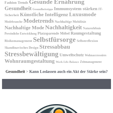
Gesunde Ernährung
Fashion Trends
Gesundheit
Immunsystem stärken
IT-
Gesundheitstipps
Künstliche Intelligenz
Luxusmode
Sicherheit
Modetrends
Nachhaltige Mobilität
Modebranche
Nachhaltigkeit
Nachhaltige Mode
Naturerlebnis
Raumgestaltung
Platzsparende Möbel
Persönliche Entwicklung
Selbstfürsorge
Risikomanagement
Selbstreflexion
Stressabbau
Skandinavisches Design
Stressbewältigung
Umweltschutz
Wohnaccessoires
Wohnraumgestaltung
Zeitmanagement
Work-Life-Balance
Gesundheit
>
Kann Loslassen auch ein Akt der Stärke sein?