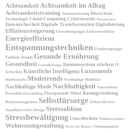
Achtsamkeit im Alltag
Achtsamkeit
Achtsamkeitstraining
Blockchain-
Automatisierung
Technologie
Cloud-Computing
Cybersecurity
Datenanalyse
Datensicherheit
Digitale Transformation
Digitalisierung
Effizienzsteigerung
Elektromobilität
Einrichtungstipps
Energieeffizienz
Entspannungstechniken
Ernährungstipps
Gesunde Ernährung
Fashion Trends
Gesundheit
Immunsystem stärken
IT-
Gesundheitstipps
Künstliche Intelligenz
Luxusmode
Sicherheit
Modetrends
Nachhaltige Mobilität
Modebranche
Nachhaltigkeit
Nachhaltige Mode
Naturerlebnis
Raumgestaltung
Platzsparende Möbel
Persönliche Entwicklung
Selbstfürsorge
Risikomanagement
Selbstreflexion
Stressabbau
Skandinavisches Design
Stressbewältigung
Umweltschutz
Wohnaccessoires
Wohnraumgestaltung
Zeitmanagement
Work-Life-Balance