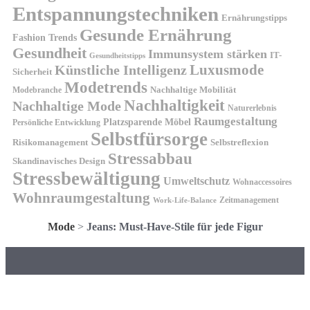
Entspannungstechniken
Ernährungstipps
Gesunde Ernährung
Fashion Trends
Gesundheit
Immunsystem stärken
IT-
Gesundheitstipps
Künstliche Intelligenz
Luxusmode
Sicherheit
Modetrends
Nachhaltige Mobilität
Modebranche
Nachhaltigkeit
Nachhaltige Mode
Naturerlebnis
Raumgestaltung
Platzsparende Möbel
Persönliche Entwicklung
Selbstfürsorge
Risikomanagement
Selbstreflexion
Stressabbau
Skandinavisches Design
Stressbewältigung
Umweltschutz
Wohnaccessoires
Wohnraumgestaltung
Zeitmanagement
Work-Life-Balance
Mode
>
Jeans: Must-Have-Stile für jede Figur