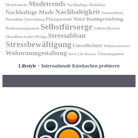
Modetrends
Nachhaltige Mobilität
Modebranche
Nachhaltigkeit
Nachhaltige Mode
Naturerlebnis
Raumgestaltung
Platzsparende Möbel
Persönliche Entwicklung
Selbstfürsorge
Risikomanagement
Selbstreflexion
Stressabbau
Skandinavisches Design
Stressbewältigung
Umweltschutz
Wohnaccessoires
Wohnraumgestaltung
Zeitmanagement
Work-Life-Balance
Lifestyle
>
Internationale Käsekuchen probieren