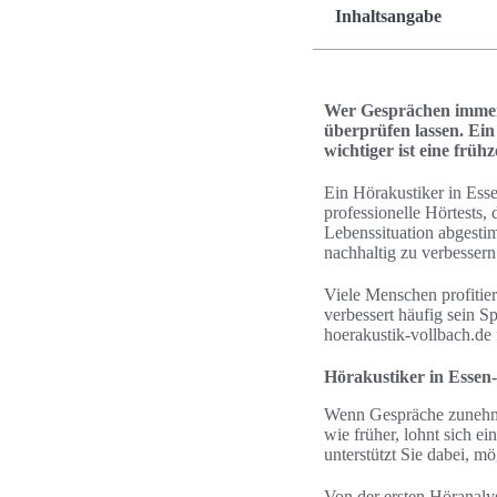
Inhaltsangabe
Wer Gesprächen immer s
überprüfen lassen. Ein
wichtiger ist eine frü
Ein Hörakustiker in Esse
professionelle Hörtests,
Lebenssituation abgestim
nachhaltig zu verbessern
Viele Menschen profitier
verbessert häufig sein S
hoerakustik-vollbach.de 
Hörakustiker in Essen-
Wenn Gespräche zunehme
wie früher, lohnt sich e
unterstützt Sie dabei, m
Von der ersten Höranaly