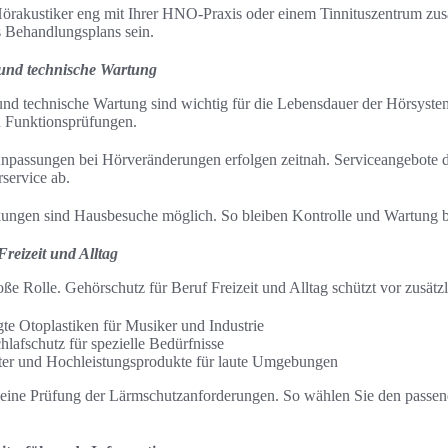
 Hörakustiker eng mit Ihrer HNO-Praxis oder einem Tinnituszentrum z
s Behandlungsplans sein.
 und technische Wartung
nd technische Wartung sind wichtig für die Lebensdauer der Hörsyste
 Funktionsprüfungen.
npassungen bei Hörveränderungen erfolgen zeitnah. Serviceangebote
rservice ab.
kungen sind Hausbesuche möglich. So bleiben Kontrolle und Wartung b
reizeit und Alltag
roße Rolle. Gehörschutz für Beruf Freizeit und Alltag schützt vor zusätz
igte Otoplastiken für Musiker und Industrie
afschutz für spezielle Bedürfnisse
ilter und Hochleistungsprodukte für laute Umgebungen
t eine Prüfung der Lärmschutzanforderungen. So wählen Sie den passen