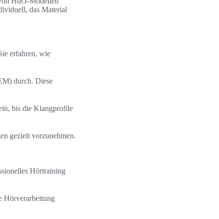
er von HdO-Modellen
ividuell, das Material
ie erfahren, wie
REM) durch. Diese
in, bis die Klangprofile
gen gezielt vorzunehmen.
ssionelles Hörtraining
e Hörverarbeitung