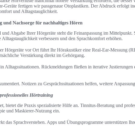
 starke Hörverluste manchmal höhere Verstärkung erfordern, die bess
hr-Geräte fertigen wir passgenaue Otoplastiken. Der Abdruck erfolgt ind
mfort und Alltagstauglichkeit.
 und Nachsorge für nachhaltiges Hören
 und Abgabe Ihrer Hörgeräte steht die Feinanpassung im Mittelpunkt. S
 Alltagstauglichkeit verbessern und den Sprachkomfort erhöhen.
er Hörgeräte vor Ort führt Ihr Hörakustiker eine Real-Ear-Messung (
atsächliche Verstärkung direkt im Gehörgang.
in Alltagssituationen. Rückmeldungen fließen in iterative Justierungen e
mentiert. Notizen zu Gesprächssituationen helfen, weitere Anpassun
rofessionelles Hörtraining
t, bietet die Praxis spezialisierte Hilfe an. Tinnitus-Beratung und profe
pie und Maskierer-Nutzung ein.
ärkt das Sprachverstehen. Apps und Übungsprogramme unterstützen Ihr