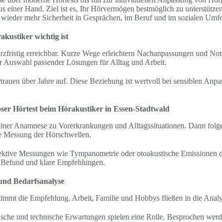
s einer Hand. Ziel ist es, Ihr Hörvermögen bestmöglich zu unterstütze
 wieder mehr Sicherheit in Gesprächen, im Beruf und im sozialen Umfe
kustiker wichtig ist
kurzfristig erreichbar. Kurze Wege erleichtern Nachanpassungen und Not
er Auswahl passender Lösungen für Alltag und Arbeit.
auen über Jahre auf. Diese Beziehung ist wertvoll bei sensiblen Anpa
loser Hörtest beim Hörakustiker in Essen-Stadtwald
einer Anamnese zu Vorerkrankungen und Alltagssituationen. Dann folg
e Messung der Hörschwellen.
ktive Messungen wie Tympanometrie oder otoakustische Emissionen 
n Befund und klare Empfehlungen.
 und Bedarfsanalyse
timmt die Empfehlung. Arbeit, Familie und Hobbys fließen in die Analy
sche und technische Erwartungen spielen eine Rolle. Besprochen wer