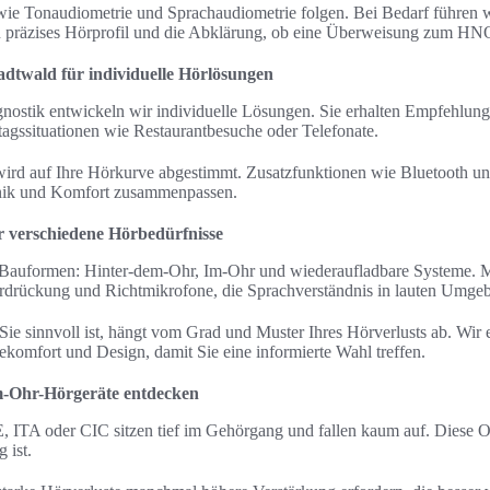
e Tonaudiometrie und Sprachaudiometrie folgen. Bei Bedarf führen wi
n präzises Hörprofil und die Abklärung, ob eine Überweisung zum HNO-
adtwald für individuelle Hörlösungen
ostik entwickeln wir individuelle Lösungen. Sie erhalten Empfehlun
agssituationen wie Restaurantbesuche oder Telefonate.
wird auf Ihre Hörkurve abgestimmt. Zusatzfunktionen wie Bluetooth u
nik und Komfort zusammenpassen.
 verschiedene Hörbedürfnisse
e Bauformen: Hinter-dem-Ohr, Im-Ohr und wiederaufladbare Systeme. 
rdrückung und Richtmikrofone, die Sprachverständnis in lauten Umge
ie sinnvoll ist, hängt vom Grad und Muster Ihres Hörverlusts ab. Wir 
agekomfort und Design, damit Sie eine informierte Wahl treffen.
m-Ohr-Hörgeräte entdecken
 ITA oder CIC sitzen tief im Gehörgang und fallen kaum auf. Diese Op
 ist.