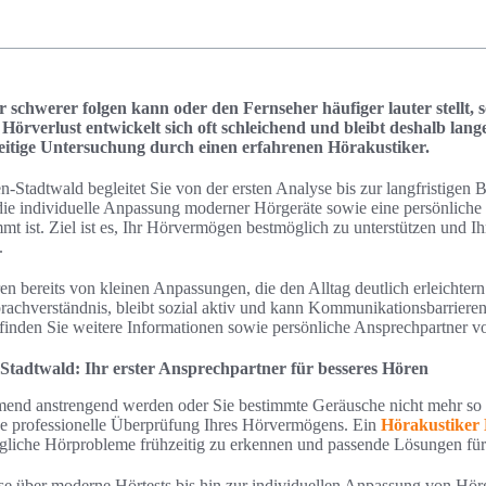
chwerer folgen kann oder den Fernseher häufiger lauter stellt, 
 Hörverlust entwickelt sich oft schleichend und bleibt deshalb la
hzeitige Untersuchung durch einen erfahrenen Hörakustiker.
n-Stadtwald begleitet Sie von der ersten Analyse bis zur langfristigen
 die individuelle Anpassung moderner Hörgeräte sowie eine persönliche 
mt ist. Ziel ist es, Ihr Hörvermögen bestmöglich zu unterstützen und Ih
.
en bereits von kleinen Anpassungen, die den Alltag deutlich erleichtern.
prachverständnis, bleibt sozial aktiv und kann Kommunikationsbarrieren
finden Sie weitere Informationen sowie persönliche Ansprechpartner vo
Stadtwald: Ihr erster Ansprechpartner für besseres Hören
nd anstrengend werden oder Sie bestimmte Geräusche nicht mehr so
ine professionelle Überprüfung Ihres Hörvermögens. Ein
Hörakustiker 
ögliche Hörprobleme frühzeitig zu erkennen und passende Lösungen für 
se über moderne Hörtests bis hin zur individuellen Anpassung von Hörg