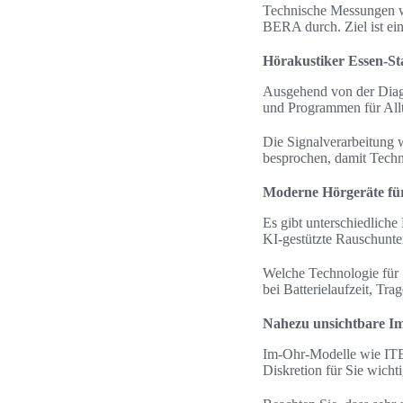
Technische Messungen wi
BERA durch. Ziel ist ei
Hörakustiker Essen-St
Ausgehend von der Diagn
und Programmen für Allt
Die Signalverarbeitung 
besprochen, damit Tech
Moderne Hörgeräte für
Es gibt unterschiedlich
KI-gestützte Rauschunte
Welche Technologie für S
bei Batterielaufzeit, Tr
Nahezu unsichtbare I
Im-Ohr-Modelle wie ITE,
Diskretion für Sie wichtig