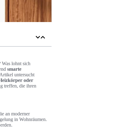
? Was lohnt sich
rend
smarte
rtikel untersucht
Heizkörper oder
 treffen, die ihren
die an moderner
regelung in Wohnräumen.
werden.