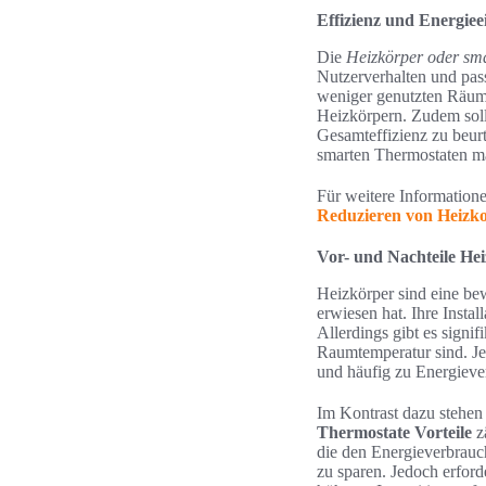
Effizienz und Energiee
Die
Heizkörper oder sma
Nutzerverhalten und pas
weniger genutzten Räume
Heizkörpern. Zudem soll
Gesamteffizienz zu beur
smarten Thermostaten m
Für weitere Informatione
Reduzieren von Heizko
Vor- und Nachteile He
Heizkörper sind eine bew
erwiesen hat. Ihre Instal
Allerdings gibt es signif
Raumtemperatur sind. J
und häufig zu Energiever
Im Kontrast dazu stehen
Thermostate Vorteile
zä
die den Energieverbrauc
zu sparen. Jedoch erford