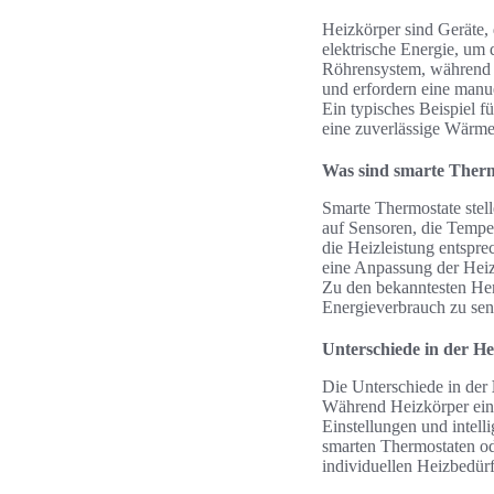
Heizkörper sind Geräte
elektrische Energie, um
Röhrensystem, während e
und erfordern eine manu
Ein typisches Beispiel fü
eine zuverlässige Wärmeq
Was sind smarte Therm
Smarte Thermostate stell
auf Sensoren, die Temp
die Heizleistung entspr
eine Anpassung der Heiz
Zu den bekanntesten Her
Energieverbrauch zu sen
Unterschiede in der He
Die Unterschiede in der
Während Heizkörper eine 
Einstellungen und intel
smarten Thermostaten o
individuellen Heizbedü