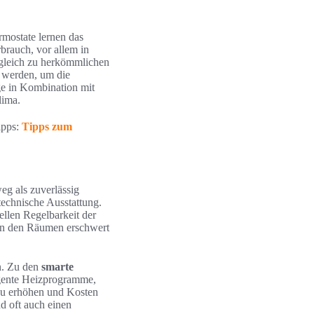
rmostate lernen das
brauch, vor allem in
rgleich zu herkömmlichen
 werden, um die
ge in Kombination mit
lima.
ipps:
Tipps zum
eg als zuverlässig
 technische Ausstattung.
uellen Regelbarkeit der
en den Räumen erschwert
n. Zu den
smarte
ligente Heizprogramme,
zu erhöhen und Kosten
nd oft auch einen