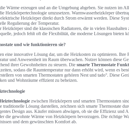
, die Wärme erzeugen und an die Umgebung abgeben. Sie nutzen im Al
 die Heizkörpertechnologie umzusetzen. Warmwasserheizkörper übertr
lektrische Heizkörper direkt durch Strom erwärmt werden. Diese Syste
elle Regulierung der Temperatur.
r Heizkörper sind die klassischen Radiatoren, die in vielen Haushalten 
uelle, jedoch fehlt oft die Flexibilität, die moderne Lösungen bieten k
ostate und wie funktionieren sie?
en eine innovative Lösung dar, um die Heizkosten zu optimieren. Ihre 
eratur und Anwesenheit im Raum überwachen. Nutzer können diese Ge
echend ihrer Gewohnheiten zu steuern. Die
smarte Thermostate Funkt
zeiten, sodass die Raumtemperatur nur dann erhöht wird, wenn es benö
stellern von smarten Thermostaten gehören Nest und tado°. Diese Gerä
ken und Wohnräume effizient zu beheizen.
iztechnologie
Heiztechnologie
zwischen Heizkörpern und smarten Thermostaten sind 
traditionelle Lösung darstellen, zeichnen sich smarte Thermostate durc
ligentes Design aus. Käufer müssen abwägen, ob sie die Effizienz und 
der die gewohnte Wärme von Heizkörpern bevorzugen. Die richtige Wa
rfnissen und dem gewünschten Komfort ab.