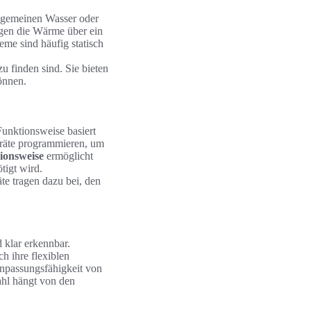
lgemeinen Wasser oder
agen die Wärme über ein
me sind häufig statisch
zu finden sind. Sie bieten
önnen.
Funktionsweise basiert
räte programmieren, um
ionsweise
ermöglicht
tigt wird.
te tragen dazu bei, den
klar erkennbar.
h ihre flexiblen
Anpassungsfähigkeit von
hl hängt von den