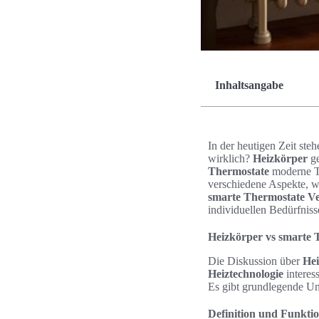
Inhaltsangabe
In der heutigen Zeit ste
wirklich?
Heizkörper
ge
Thermostate
moderne Te
verschiedene Aspekte, w
smarte Thermostate Ve
individuellen Bedürfniss
Heizkörper vs smarte 
Die Diskussion über
He
Heiztechnologie
interes
Es gibt grundlegende Un
Definition und Funkti