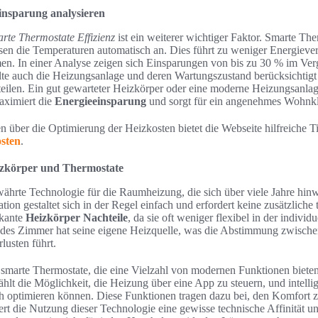
insparung analysieren
rte Thermostate Effizienz
ist ein weiterer wichtiger Faktor. Smarte The
sen die Temperaturen automatisch an. Dies führt zu weniger Energiever
n. In einer Analyse zeigen sich Einsparungen von bis zu 30 % im Ve
te auch die Heizungsanlage und deren Wartungszustand berücksichtigt
teilen. Ein gut gewarteter Heizkörper oder eine moderne Heizungsanla
aximiert die
Energieeinsparung
und sorgt für ein angenehmes Wohnk
n über die Optimierung der Heizkosten bietet die Webseite hilfreiche T
sten
.
izkörper und Thermostate
ährte Technologie für die Raumheizung, die sich über viele Jahre hinw
lation gestaltet sich in der Regel einfach und erfordert keine zusätzliche
ikante
Heizkörper Nachteile
, da sie oft weniger flexibel in der individ
edes Zimmer hat seine eigene Heizquelle, was die Abstimmung zwisch
lusten führt.
 smarte Thermostate, die eine Vielzahl von modernen Funktionen biete
hlt die Möglichkeit, die Heizung über eine App zu steuern, und intel
h optimieren können. Diese Funktionen tragen dazu bei, den Komfort 
ert die Nutzung dieser Technologie eine gewisse technische Affinität u