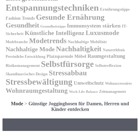
Entspannungstechniken
Ernährungstipps
Gesunde Ernährung
Fashion Trends
Gesundheit
Immunsystem stärken
IT-
Gesundheitstipps
Künstliche Intelligenz
Luxusmode
Sicherheit
Modetrends
Nachhaltige Mobilität
Modebranche
Nachhaltigkeit
Nachhaltige Mode
Naturerlebnis
Raumgestaltung
Platzsparende Möbel
Persönliche Entwicklung
Selbstfürsorge
Risikomanagement
Selbstreflexion
Stressabbau
Skandinavisches Design
Stressbewältigung
Umweltschutz
Wohnaccessoires
Wohnraumgestaltung
Zeitmanagement
Work-Life-Balance
Mode
>
Günstige Jogginghosen für Damen, Herren und
Kinder entdecken