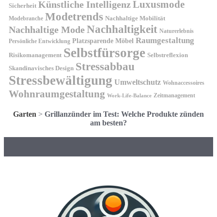
Künstliche Intelligenz
Luxusmode
Sicherheit
Modetrends
Nachhaltige Mobilität
Modebranche
Nachhaltigkeit
Nachhaltige Mode
Naturerlebnis
Raumgestaltung
Platzsparende Möbel
Persönliche Entwicklung
Selbstfürsorge
Risikomanagement
Selbstreflexion
Stressabbau
Skandinavisches Design
Stressbewältigung
Umweltschutz
Wohnaccessoires
Wohnraumgestaltung
Zeitmanagement
Work-Life-Balance
Garten
>
Grillanzünder im Test: Welche Produkte zünden
am besten?