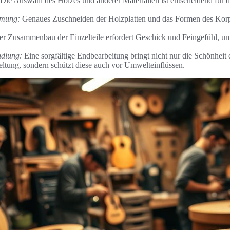
Die Auswahl des Holzes und anderer Materialien ist entscheidend für 
rmung:
Genaues Zuschneiden der Holzplatten und das Formen des Korp
r Zusammenbau der Einzelteile erfordert Geschick und Feingefühl, um 
dlung:
Eine sorgfältige Endbearbeitung bringt nicht nur die Schönheit 
eltung, sondern schützt diese auch vor Umwelteinflüssen.