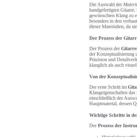
Die Auswahl der
Materi
handgefertigten Gitarre
gewünschten Klang zu e
besonders in den verbau
dieser Materialien, da s
Der Prozess der Gitarr
Der Prozess der
Gitarre
der Konzeptualisierung u
Präzision und Detailverl
klanglich als auch visue
Von der Konzeptualisi
Der erste Schritt im
Git
Klangeigenschaften das f
einschließlich der Auswa
Hauptmaterial, dessen Qu
Wichtige Schritte in d
Der
Prozess der Instr