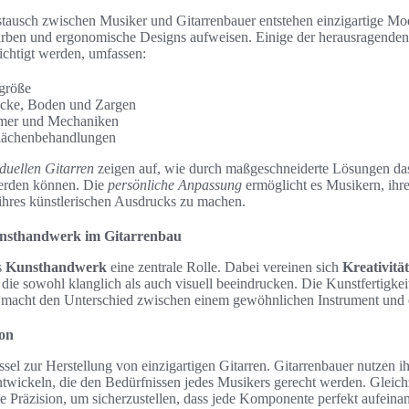
tausch zwischen Musiker und Gitarrenbauer entstehen einzigartige Mod
arben und ergonomische Designs aufweisen. Einige der herausragenden
chtigt werden, umfassen:
größe
ecke, Boden und Zargen
mer und Mechaniken
lächenbehandlungen
iduellen Gitarren
zeigen auf, wie durch maßgeschneiderte Lösungen das
werden können. Die
persönliche Anpassung
ermöglicht es Musikern, ihr
ihres künstlerischen Ausdrucks zu machen.
nsthandwerk im Gitarrenbau
s
Kunsthandwerk
eine zentrale Rolle. Dabei vereinen sich
Kreativität
 die sowohl klanglich als auch visuell beeindrucken. Die Kunstfertigkei
d macht den Unterschied zwischen einem gewöhnlichen Instrument und
ion
ssel zur Herstellung von einzigartigen Gitarren. Gitarrenbauer nutzen i
twickeln, die den Bedürfnissen jedes Musikers gerecht werden. Gleichz
e Präzision, um sicherzustellen, dass jede Komponente perfekt aufeinan