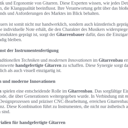
tik und Ergonomie von Gitarren. Diese Experten wissen, wie jedes Deta
, die Klangqualität beeinflusst. Ihre Verantwortung geht über das blo
ends und Anforderungen des Marktes im Blick behalten.
uers ist somit nicht nur handwerklich, sondern auch künstlerisch gepräg
e individuelle Note erhält, die den Charakter des Musikers widerspiegelt
odukten geprägt ist, sorgt der
Gitarrenbauer
dafür, dass die Einzigar
dig bleiben.
nst der Instrumentenfertigung
aditionellen Techniken
und
modernen Innovationen
im
Gitarrenbau
er
enswerte
handgefertigte Gitarren
zu schaffen. Diese Synergie sorgt da
ch als auch visuell einzigartig ist.
en und moderne Innovationen
n
spielen eine entscheidende Rolle im
Gitarrenbau
. Das sorgfältige 
ode, die über Generationen weitergegeben wurde. In Verbindung mit
m
Designprozessen und präziser CNC-Bearbeitung, erreichen Gitarrenba
enz. Diese Kombination führt zu Instrumenten, die nicht nur ästhetisch
 sind.
alien für handgefertigte Gitarren