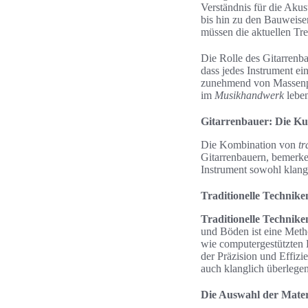
Verständnis für die Akus
bis hin zu den Bauweisen
müssen die aktuellen Tr
Die Rolle des Gitarrenba
dass jedes Instrument ein
zunehmend von Massenpr
im
Musikhandwerk
leben
Gitarrenbauer: Die Ku
Die Kombination von
tr
Gitarrenbauern, bemerk
Instrument sowohl klangli
Traditionelle Technik
Traditionelle Technike
und Böden ist eine Meth
wie computergestützten 
der Präzision und Effizi
auch klanglich überlegen
Die Auswahl der Materi