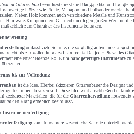
alien im Gitarrenbau
beeinflusst direkt die Klangqualität und Langlebig
. Hochwertige Hölzer wie Fichte, Mahagoni und Palisander werden häu
rzielen. Neben Holz kommen auch verschiedene Metalle und Kunststof
ten Hardware-Komponenten. Gitarrenbauer legen großen Wert auf die 
ie maßgeblich zum Charakter des Instruments beitragen.
enherstellung
nherstellung
umfasst viele Schritte, die sorgfältig aufeinander abgesti
nd reicht bis zur Vollendung des Instruments. Bei jeder Phase des Gita
iebtheit eine entscheidende Rolle, um
handgefertigte Instrumente
zu s
ll überzeugen.
erung bis zur Vollendung
arrenbau
ist die Idee. Hierbei skizzieren Gitarrenbauer die Designs un
ertige Instrument besitzen soll. Diese Idee wird anschließend in konkr
hl geeigneter Materialien, die für die
Gitarrenherstellung
notwendig si
alität den Klang erheblich beeinflusst.
er Instrumentenfertigung
umentenfertigung
kann in mehrere wesentliche Schritte unterteilt werde