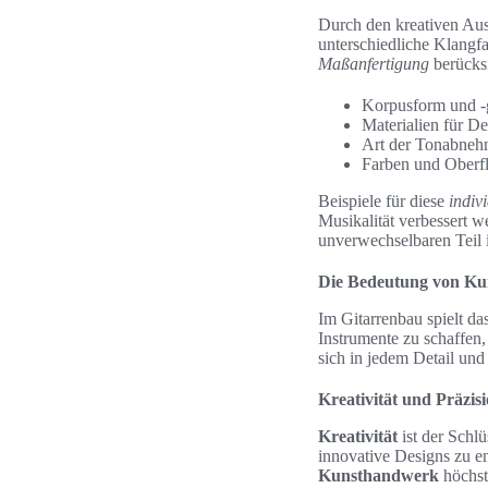
Durch den kreativen Aus
unterschiedliche Klangf
Maßanfertigung
berücksi
Korpusform und -
Materialien für D
Art der Tonabneh
Farben und Oberf
Beispiele für diese
indiv
Musikalität verbessert 
unverwechselbaren Teil 
Die Bedeutung von Ku
Im Gitarrenbau spielt da
Instrumente zu schaffen,
sich in jedem Detail un
Kreativität und Präzis
Kreativität
ist der Schlü
innovative Designs zu en
Kunsthandwerk
höchst