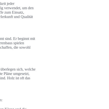
keit jeder
fig verwendet, um den
fe zum Einsatz,
Herkunft und Qualität
mmt sind. Er beginnt mit
rrenbaus spielen
chaffen, die sowohl
d überlegen sich, welche
ete Pläne umgesetzt,
nd. Holz ist oft das
n: