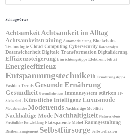
Schlagwörter
Achtsamkeit im Alltag
Achtsamkeit
Achtsamkeitstraining
Blockchain-
Automatisierung
Technologie
Cloud-Computing
Cybersecurity
Datenanalyse
Datensicherheit
Digitale Transformation
Digitalisierung
Effizienzsteigerung
Elektromobilität
Einrichtungstipps
Energieeffizienz
Entspannungstechniken
Ernährungstipps
Gesunde Ernährung
Fashion Trends
Gesundheit
Immunsystem stärken
IT-
Gesundheitstipps
Künstliche Intelligenz
Luxusmode
Sicherheit
Modetrends
Nachhaltige Mobilität
Modebranche
Nachhaltigkeit
Nachhaltige Mode
Naturerlebnis
Raumgestaltung
Platzsparende Möbel
Persönliche Entwicklung
Selbstfürsorge
Risikomanagement
Selbstreflexion