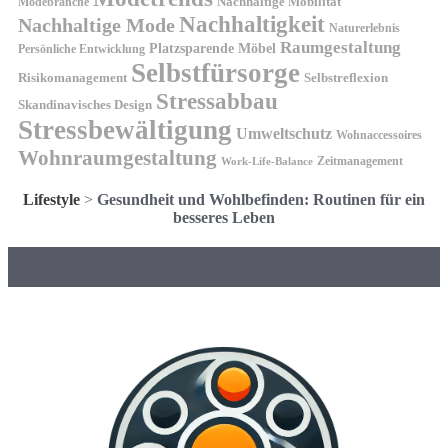
Nachhaltige Mobilität
Modebranche
Nachhaltigkeit
Nachhaltige Mode
Naturerlebnis
Raumgestaltung
Platzsparende Möbel
Persönliche Entwicklung
Selbstfürsorge
Risikomanagement
Selbstreflexion
Stressabbau
Skandinavisches Design
Stressbewältigung
Umweltschutz
Wohnaccessoires
Wohnraumgestaltung
Zeitmanagement
Work-Life-Balance
Lifestyle
>
Gesundheit und Wohlbefinden: Routinen für ein
besseres Leben