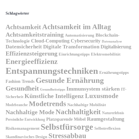
Schlagwörter
Achtsamkeit im Alltag
Achtsamkeit
Achtsamkeitstraining
Blockchain-
Automatisierung
Technologie
Cloud-Computing
Cybersecurity
Datenanalyse
Datensicherheit
Digitale Transformation
Digitalisierung
Effizienzsteigerung
Elektromobilität
Einrichtungstipps
Energieeffizienz
Entspannungstechniken
Ernährungstipps
Gesunde Ernährung
Fashion Trends
Gesundheit
Immunsystem stärken
IT-
Gesundheitstipps
Künstliche Intelligenz
Luxusmode
Sicherheit
Modetrends
Nachhaltige Mobilität
Modebranche
Nachhaltigkeit
Nachhaltige Mode
Naturerlebnis
Raumgestaltung
Platzsparende Möbel
Persönliche Entwicklung
Selbstfürsorge
Risikomanagement
Selbstreflexion
Stressabbau
Skandinavisches Design