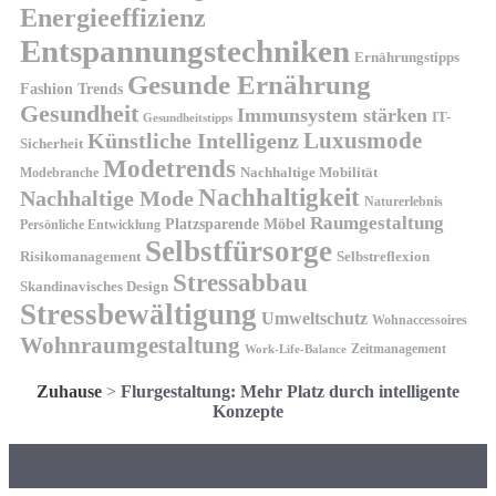
Energieeffizienz
Entspannungstechniken
Ernährungstipps
Gesunde Ernährung
Fashion Trends
Gesundheit
Immunsystem stärken
IT-
Gesundheitstipps
Künstliche Intelligenz
Luxusmode
Sicherheit
Modetrends
Nachhaltige Mobilität
Modebranche
Nachhaltigkeit
Nachhaltige Mode
Naturerlebnis
Raumgestaltung
Platzsparende Möbel
Persönliche Entwicklung
Selbstfürsorge
Risikomanagement
Selbstreflexion
Stressabbau
Skandinavisches Design
Stressbewältigung
Umweltschutz
Wohnaccessoires
Wohnraumgestaltung
Zeitmanagement
Work-Life-Balance
Zuhause
>
Flurgestaltung: Mehr Platz durch intelligente
Konzepte