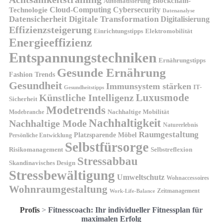
Blockchain-
Automatisierung
Technologie
Cloud-Computing
Cybersecurity
Datenanalyse
Datensicherheit
Digitale Transformation
Digitalisierung
Effizienzsteigerung
Elektromobilität
Einrichtungstipps
Energieeffizienz
Entspannungstechniken
Ernährungstipps
Gesunde Ernährung
Fashion Trends
Gesundheit
Immunsystem stärken
IT-
Gesundheitstipps
Künstliche Intelligenz
Luxusmode
Sicherheit
Modetrends
Nachhaltige Mobilität
Modebranche
Nachhaltigkeit
Nachhaltige Mode
Naturerlebnis
Raumgestaltung
Platzsparende Möbel
Persönliche Entwicklung
Selbstfürsorge
Risikomanagement
Selbstreflexion
Stressabbau
Skandinavisches Design
Stressbewältigung
Umweltschutz
Wohnaccessoires
Wohnraumgestaltung
Zeitmanagement
Work-Life-Balance
Profis
>
Fitnesscoach: Ihr individueller Fitnessplan für
maximalen Erfolg