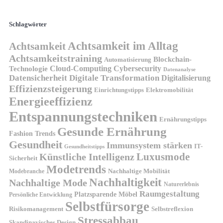
Schlagwörter
Achtsamkeit im Alltag
Achtsamkeit
Achtsamkeitstraining
Blockchain-
Automatisierung
Technologie
Cloud-Computing
Cybersecurity
Datenanalyse
Datensicherheit
Digitale Transformation
Digitalisierung
Effizienzsteigerung
Elektromobilität
Einrichtungstipps
Energieeffizienz
Entspannungstechniken
Ernährungstipps
Gesunde Ernährung
Fashion Trends
Gesundheit
Immunsystem stärken
IT-
Gesundheitstipps
Künstliche Intelligenz
Luxusmode
Sicherheit
Modetrends
Nachhaltige Mobilität
Modebranche
Nachhaltigkeit
Nachhaltige Mode
Naturerlebnis
Raumgestaltung
Platzsparende Möbel
Persönliche Entwicklung
Selbstfürsorge
Risikomanagement
Selbstreflexion
Stressabbau
Skandinavisches Design