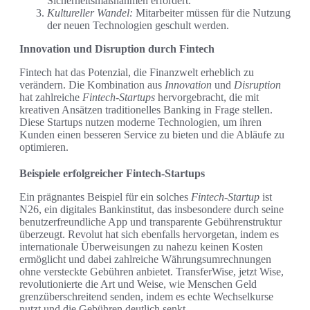
Sicherheitsmaßnahmen erfordert.
Kultureller Wandel:
Mitarbeiter müssen für die Nutzung
der neuen Technologien geschult werden.
Innovation und Disruption durch Fintech
Fintech hat das Potenzial, die Finanzwelt erheblich zu
verändern. Die Kombination aus
Innovation
und
Disruption
hat zahlreiche
Fintech-Startups
hervorgebracht, die mit
kreativen Ansätzen traditionelles Banking in Frage stellen.
Diese Startups nutzen moderne Technologien, um ihren
Kunden einen besseren Service zu bieten und die Abläufe zu
optimieren.
Beispiele erfolgreicher Fintech-Startups
Ein prägnantes Beispiel für ein solches
Fintech-Startup
ist
N26, ein digitales Bankinstitut, das insbesondere durch seine
benutzerfreundliche App und transparente Gebührenstruktur
überzeugt. Revolut hat sich ebenfalls hervorgetan, indem es
internationale Überweisungen zu nahezu keinen Kosten
ermöglicht und dabei zahlreiche Währungsumrechnungen
ohne versteckte Gebühren anbietet. TransferWise, jetzt Wise,
revolutionierte die Art und Weise, wie Menschen Geld
grenzüberschreitend senden, indem es echte Wechselkurse
nutzt und die Gebühren deutlich senkt.