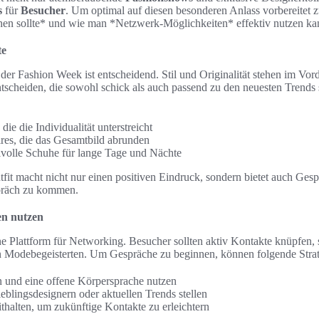
s
für
Besucher
. Um optimal auf diesen besonderen Anlass vorbereitet zu
en sollte* und wie man *Netzwerk-Möglichkeiten* effektiv nutzen ka
te
er Fashion Week ist entscheidend. Stil und Originalität stehen im Vor
 entscheiden, die sowohl schick als auch passend zu den neuesten Trends 
die die Individualität unterstreicht
es, die das Gesamtbild abrunden
lvolle Schuhe für lange Tage und Nächte
fit macht nicht nur einen positiven Eindruck, sondern bietet auch Gesp
präch zu kommen.
en nutzen
e Plattform für Networking. Besucher sollten aktiv Kontakte knüpfen, 
n Modebegeisterten. Um Gespräche zu beginnen, können folgende Strateg
 und eine offene Körpersprache nutzen
eblingsdesignern oder aktuellen Trends stellen
ithalten, um zukünftige Kontakte zu erleichtern