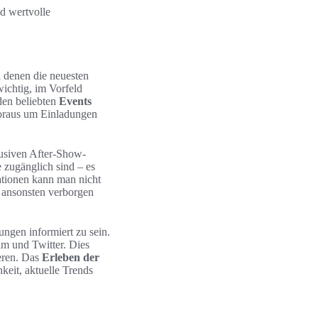
d wertvolle
 denen die neuesten
wichtig, im Vorfeld
 den beliebten
Events
 Voraus um Einladungen
usiven After-Show-
e zugänglich sind – es
ationen kann man nicht
e ansonsten verborgen
ungen informiert zu sein.
m und Twitter. Dies
eren. Das
Erleben der
keit, aktuelle Trends