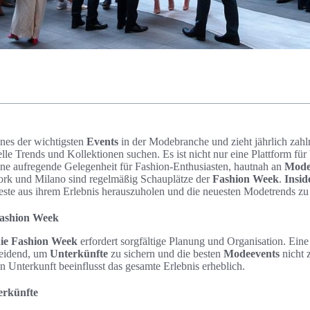
ines der wichtigsten
Events
in der Modebranche und zieht jährlich zahl
lle Trends und Kollektionen suchen. Es ist nicht nur eine Plattform fü
ne aufregende Gelegenheit für Fashion-Enthusiasten, hautnah an
Mode
ork und Milano sind regelmäßig Schauplätze der
Fashion Week
.
Insid
este aus ihrem Erlebnis herauszuholen und die neuesten Modetrends zu
Fashion Week
die Fashion Week
erfordert sorgfältige Planung und Organisation. Eine 
heidend, um
Unterkünfte
zu sichern und die besten
Modeevents
nicht 
 Unterkunft beeinflusst das gesamte Erlebnis erheblich.
erkünfte