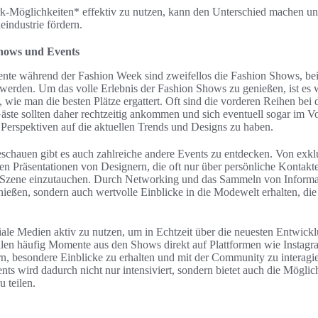
k-Möglichkeiten* effektiv zu nutzen, kann den Unterschied machen un
industrie fördern.
Shows und Events
te während der Fashion Week sind zweifellos die Fashion Shows, bei
 werden. Um das volle Erlebnis der Fashion Shows zu genießen, ist es 
, wie man die besten Plätze ergattert. Oft sind die vorderen Reihen bei
Gäste sollten daher rechtzeitig ankommen und sich eventuell sogar im
Perspektiven auf die aktuellen Trends und Designs zu haben.
hauen gibt es auch zahlreiche andere Events zu entdecken. Von exkl
llen Präsentationen von Designern, die oft nur über persönliche Kontakt
ale Szene einzutauchen. Durch Networking und das Sammeln von Inform
ießen, sondern auch wertvolle Einblicke in die Modewelt erhalten, di
iale Medien aktiv zu nutzen, um in Echtzeit über die neuesten Entwickl
len häufig Momente aus den Shows direkt auf Plattformen wie Instagra
n, besondere Einblicke zu erhalten und mit der Community zu interagi
ts wird dadurch nicht nur intensiviert, sondern bietet auch die Möglich
u teilen.