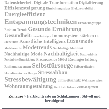
Datensicherheit
Digitale Transformation
Digitalisierung
Effizienzsteigerung
Elektromobilität
Einrichtungstipps
Energieeffizienz
Entspannungstechniken
Ernährungstipps
Gesunde Ernährung
Fashion Trends
Gesundheit
Immunsystem stärken
IT-
Gesundheitstipps
Künstliche Intelligenz
Luxusmode
Sicherheit
Modetrends
Nachhaltige Mobilität
Modebranche
Nachhaltigkeit
Nachhaltige Mode
Naturerlebnis
Raumgestaltung
Platzsparende Möbel
Persönliche Entwicklung
Selbstfürsorge
Risikomanagement
Selbstreflexion
Stressabbau
Skandinavisches Design
Stressbewältigung
Umweltschutz
Wohnaccessoires
Wohnraumgestaltung
Zeitmanagement
Work-Life-Balance
Zuhause
>
Farbkontraste im Schlafzimmer: Stilvoll und
beruhigend