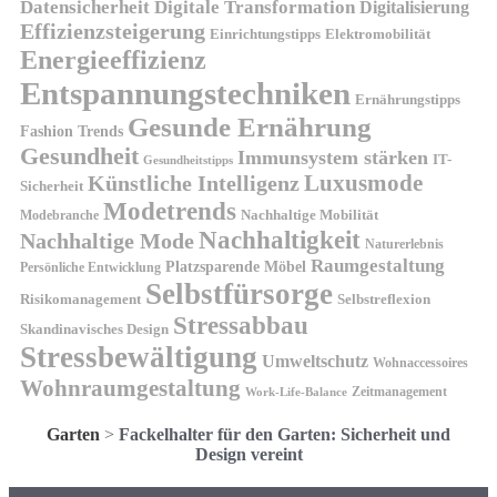
Datensicherheit
Digitale Transformation
Digitalisierung
Effizienzsteigerung
Elektromobilität
Einrichtungstipps
Energieeffizienz
Entspannungstechniken
Ernährungstipps
Gesunde Ernährung
Fashion Trends
Gesundheit
Immunsystem stärken
IT-
Gesundheitstipps
Künstliche Intelligenz
Luxusmode
Sicherheit
Modetrends
Nachhaltige Mobilität
Modebranche
Nachhaltigkeit
Nachhaltige Mode
Naturerlebnis
Raumgestaltung
Platzsparende Möbel
Persönliche Entwicklung
Selbstfürsorge
Risikomanagement
Selbstreflexion
Stressabbau
Skandinavisches Design
Stressbewältigung
Umweltschutz
Wohnaccessoires
Wohnraumgestaltung
Zeitmanagement
Work-Life-Balance
Garten
>
Fackelhalter für den Garten: Sicherheit und
Design vereint