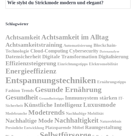
Wie stylst du Strickmode modern und elegant?
Schlagwörter
Achtsamkeit im Alltag
Achtsamkeit
Achtsamkeitstraining
Blockchain-
Automatisierung
Technologie
Cloud-Computing
Cybersecurity
Datenanalyse
Datensicherheit
Digitale Transformation
Digitalisierung
Effizienzsteigerung
Elektromobilität
Einrichtungstipps
Energieeffizienz
Entspannungstechniken
Ernährungstipps
Gesunde Ernährung
Fashion Trends
Gesundheit
Immunsystem stärken
IT-
Gesundheitstipps
Künstliche Intelligenz
Luxusmode
Sicherheit
Modetrends
Nachhaltige Mobilität
Modebranche
Nachhaltigkeit
Nachhaltige Mode
Naturerlebnis
Raumgestaltung
Platzsparende Möbel
Persönliche Entwicklung
Selbstfürsorge