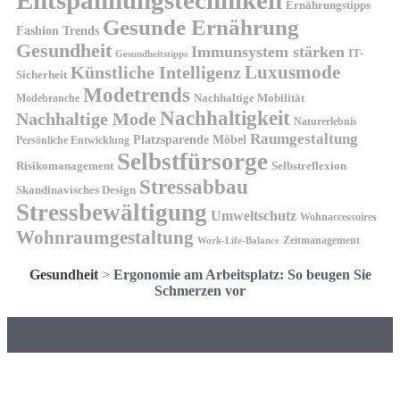
Entspannungstechniken
Ernährungstipps
Gesunde Ernährung
Fashion Trends
Gesundheit
Immunsystem stärken
IT-
Gesundheitstipps
Künstliche Intelligenz
Luxusmode
Sicherheit
Modetrends
Nachhaltige Mobilität
Modebranche
Nachhaltigkeit
Nachhaltige Mode
Naturerlebnis
Raumgestaltung
Platzsparende Möbel
Persönliche Entwicklung
Selbstfürsorge
Risikomanagement
Selbstreflexion
Stressabbau
Skandinavisches Design
Stressbewältigung
Umweltschutz
Wohnaccessoires
Wohnraumgestaltung
Zeitmanagement
Work-Life-Balance
Gesundheit
>
Ergonomie am Arbeitsplatz: So beugen Sie
Schmerzen vor