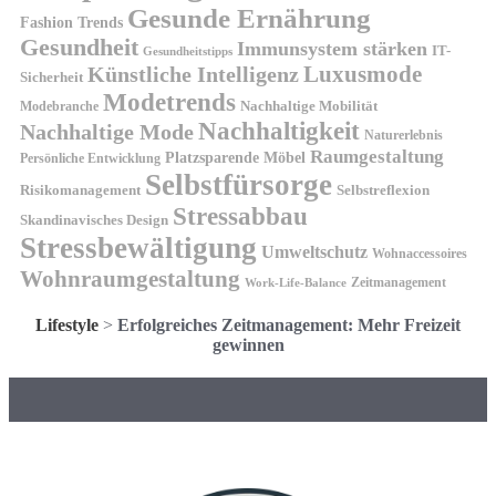
Gesunde Ernährung
Fashion Trends
Gesundheit
Immunsystem stärken
IT-
Gesundheitstipps
Künstliche Intelligenz
Luxusmode
Sicherheit
Modetrends
Nachhaltige Mobilität
Modebranche
Nachhaltigkeit
Nachhaltige Mode
Naturerlebnis
Raumgestaltung
Platzsparende Möbel
Persönliche Entwicklung
Selbstfürsorge
Risikomanagement
Selbstreflexion
Stressabbau
Skandinavisches Design
Stressbewältigung
Umweltschutz
Wohnaccessoires
Wohnraumgestaltung
Zeitmanagement
Work-Life-Balance
Lifestyle
>
Erfolgreiches Zeitmanagement: Mehr Freizeit
gewinnen