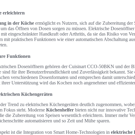
e erleichtern
ng in der Küche
ermöglicht es Nutzern, sich auf die Zubereitung der
h um das Öffnen von Dosen sorgen zu müssen. Elektrische Dosenöffner
 mit eingeschränkter Handkraft oder Arthritis, da sie das Risiko von V
m mit praktischen Funktionen wie einer automatischen Abschaltung ausg
ten.
ihre Funktionen
ektrischen Dosenöffnern gehören der Cuisinart CCO-50BKN und der 
ind für ihre Benutzerfreundlichkeit und Zuverlässigkeit bekannt. Sie
chen verschiedenen Dosenformaten und entsprechen damit unterschied
ihrer Unterstützung wird das Kochen noch angenehmer und effizienter
lektrischen Küchengeräten
at der Trend zu elektrischen Küchengeräten deutlich zugenommen, wobei
im Fokus steht. Moderne
Küchenhelfer
bieten nicht nur innovative Te
ie die Zubereitung von Speisen wesentlich erleichtern. Immer mehr Ve
üchenschritte automatisieren und so Zeit und Mühe sparen.
Aspekt ist die Integration von Smart Home-Technologien in
elektrische