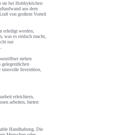
lb sie bei Hobbyköchen
aftaufwand aus dem
raft von großem Vorteil
n erledigt werden,
h, was es einfach macht,
icht nur
.
senöffner stehen
 gelegentlichen
e sinnvolle Investition,
rbeit erleichtern,
sen arbeiten, bieten
rtable Handhabung. Die
ltere Menschen oder