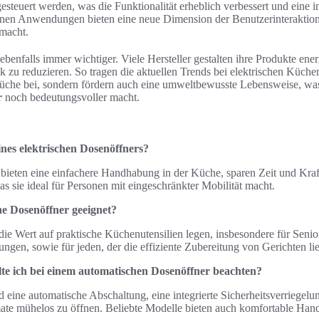
esteuert werden, was die Funktionalität erheblich verbessert und eine i
nen Anwendungen bieten eine neue Dimension der Benutzerinteraktion
 macht.
ebenfalls immer wichtiger. Viele Hersteller gestalten ihre Produkte ener
zu reduzieren. So tragen die aktuellen Trends bei elektrischen Küchen
üche bei, sondern fördern auch eine umweltbewusste Lebensweise, was
r
noch bedeutungsvoller macht.
ines elektrischen Dosenöffners?
 bieten eine einfachere Handhabung in der Küche, sparen Zeit und Kraf
as sie ideal für Personen mit eingeschränkter Mobilität macht.
he Dosenöffner geeignet?
e, die Wert auf praktische Küchenutensilien legen, insbesondere für Sen
ngen, sowie für jeden, der die effiziente Zubereitung von Gerichten lie
te ich bei einem automatischen Dosenöffner beachten?
 eine automatische Abschaltung, eine integrierte Sicherheitsverriegelu
ate mühelos zu öffnen. Beliebte Modelle bieten auch komfortable Ha