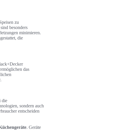
 Speisen zu
 sind besonders
erletzungen minimieren.
estattet, die
Black+Decker
 ermöglichen das
lichen
.
 die
chnologien, sondern auch
rbraucher entscheiden
 Küchengeräte
. Geräte