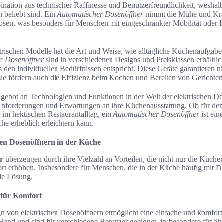
ination aus technischer Raffinesse und Benutzerfreundlichkeit, wesha
 beliebt sind. Ein
Automatischer Dosenöffner
nimmt die Mühe und Kr
en, was besonders für Menschen mit eingeschränkter Mobilität oder K
trischen Modelle hat die Art und Weise, wie alltägliche Küchenaufgabe
he Dosenöffner
sind in verschiedenen Designs und Preisklassen erhältlic
s den individuellen Bedürfnissen entspricht. Diese Geräte garantieren n
sie fördern auch die Effizienz beim Kochen und Bereiten von Gerichten
bot an Technologien und Funktionen in der Welt der elektrischen Do
nforderungen und Erwartungen an ihre Küchenausstattung. Ob für den
im hektischen Restaurantalltag, ein
Automatischer Dosenöffner
ist ein
che erheblich erleichtern kann.
hen Dosenöffnern in der Küche
r
überzeugen durch ihre Vielzahl an Vorteilen, die nicht nur die Küchena
t erhöhen. Insbesondere für Menschen, die in der Küche häufig mit Do
ale Lösung.
 für Komfort
n von elektrischen Dosenöffnern ermöglicht eine einfache und komfo
 Hand und sind für verschiedene Benutzer geeignet, insbesondere für ä