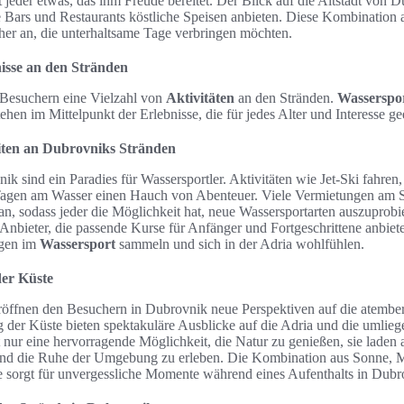
 jeder etwas, das ihm Freude bereitet. Der Blick auf die Altstadt von D
e Bars und Restaurants köstliche Speisen anbieten. Diese Kombination
her an, die unterhaltsame Tage verbringen möchten.
nisse an den Stränden
 Besuchern eine Vielzahl von
Aktivitäten
an den Stränden.
Wasserspo
ehen im Mittelpunkt der Erlebnisse, die für jedes Alter und Interesse ge
iten an Dubrovniks Stränden
k sind ein Paradies für Wassersportler. Aktivitäten wie Jet-Ski fahre
agen am Wasser einen Hauch von Abenteuer. Viele Vermietungen am St
n, sodass jeder die Möglichkeit hat, neue Wassersportarten auszuprobi
e Anbieter, die passende Kurse für Anfänger und Fortgeschrittene anbiet
ngen im
Wassersport
sammeln und sich in der Adria wohlfühlen.
der Küste
öffnen den Besuchern in Dubrovnik neue Perspektiven auf die atembe
der Küste bieten spektakuläre Ausblicke auf die Adria und die umlieg
 nur eine hervorragende Möglichkeit, die Natur zu genießen, sie laden a
und die Ruhe der Umgebung zu erleben. Die Kombination aus Sonne, 
 sorgt für unvergessliche Momente während eines Aufenthalts in Dubr