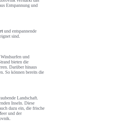
ubrovnik verstärkt das
 aus Entspannung und
rt
und entspannende
eignet sind.
n, Windsurfen und
rand bieten die
eren. Darüber hinaus
en. So können bereits die
raubende Landschaft.
enden Inseln. Diese
uch dazu ein, die frische
Meer und der
ovnik.