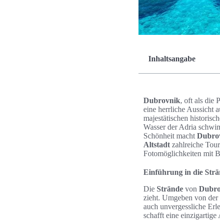
Inhaltsangabe
Dubrovnik
, oft als die
eine herrliche Aussicht 
majestätischen historis
Wasser der Adria schwim
Schönheit macht
Dubro
Altstadt
zahlreiche Tour
Fotomöglichkeiten mit B
Einführung in die Str
Die
Strände
von
Dubro
zieht. Umgeben von de
auch unvergessliche Erl
schafft eine einzigartig