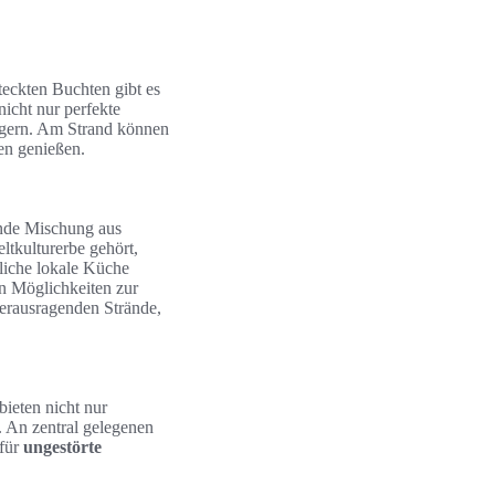
steckten Buchten gibt es
nicht nur perfekte
igern. Am Strand können
en genießen.
rende Mischung aus
kulturerbe gehört,
tliche lokale Küche
en Möglichkeiten zur
erausragenden Strände,
bieten nicht nur
 An zentral gelegenen
für
ungestörte