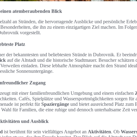
r einen atemberaubenden Blick
elzahl an Stränden, die hervorragende Ausblicke und persönliche Erlebn
 Besonderheiten, die ihn zu einem einzigartigen Ziel machen. Im Folg
Dubrovnik vorgestellt.
ebteste Platz
iner der bekanntesten und beliebtesten Strände in Dubrovnik. Er beeind
ick
auf die Altstadt und die historische Stadtmauer. Besucher schätzen 
 Verweilen einladen. Diese lebhafte Atmosphäre macht den Strand ideal
essliche Sonnenuntergänge.
enfreundlicher Zugang
zeugt mit einer familienfreundlichen Umgebung und einem einfachen
hkeiten. Cafés, Spielplätze und Wassersportmöglichkeiten sorgen für
enade ist perfekt für
Spaziergänge
und bietet ausreichend Platz zum 
te Wahl für Familien, die eine ruhige und dennoch unterhaltsame Zeit v
tivitäten und Ausblick
nd
ist berühmt für sein vielfältiges Angebot an
Aktivitäten
. Ob
Wasser