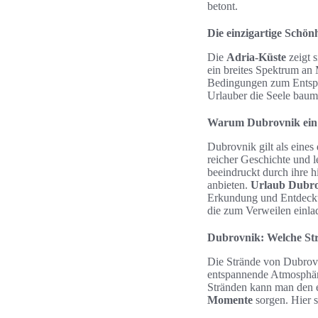
betont.
Die einzigartige Schön
Die
Adria-Küste
zeigt s
ein breites Spektrum an 
Bedingungen zum Entspa
Urlauber die Seele baum
Warum Dubrovnik ein U
Dubrovnik gilt als eines
reicher Geschichte und l
beeindruckt durch ihre h
anbieten.
Urlaub Dubr
Erkundung und Entdeckun
die zum Verweilen einla
Dubrovnik: Welche Strä
Die Strände von Dubrovni
entspannende Atmosphäre
Stränden kann man den 
Momente
sorgen. Hier s