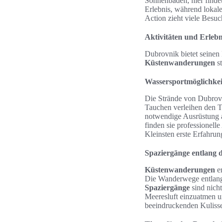
Sonnenbaden, hier findet
Erlebnis, während lokal
Action zieht viele Besuc
Aktivitäten und Erleb
Dubrovnik bietet seinen
Küstenwanderungen
st
Wassersportmöglichke
Die Strände von Dubrovni
Tauchen verleihen den T
notwendige Ausrüstung a
finden sie professionell
Kleinsten erste Erfahru
Spaziergänge entlang 
Küstenwanderungen
er
Die Wanderwege entlang 
Spaziergänge
sind nicht
Meeresluft einzuatmen 
beeindruckenden Kulisse