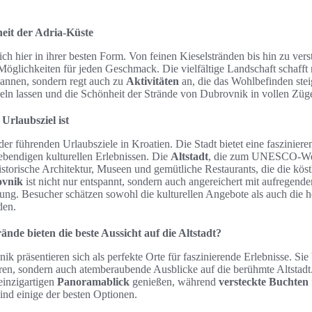
heit der Adria-Küste
ich hier in ihrer besten Form. Von feinen Kieselstränden bis hin zu ver
Möglichkeiten für jeden Geschmack. Die vielfältige Landschaft schafft 
nnen, sondern regt auch zu
Aktivitäten
an, die das Wohlbefinden ste
eln lassen und die Schönheit der Strände von Dubrovnik in vollen Züg
rlaubsziel ist
 der führenden Urlaubsziele in Kroatien. Die Stadt bietet eine faszinie
ebendigen kulturellen Erlebnissen. Die
Altstadt
, die zum UNESCO-Welt
istorische Architektur, Museen und gemütliche Restaurants, die die kös
ovnik
ist nicht nur entspannt, sondern auch angereichert mit aufregend
g. Besucher schätzen sowohl die kulturellen Angebote als auch die h
den.
nde bieten die beste Aussicht auf die Altstadt?
k präsentieren sich als perfekte Orte für faszinierende Erlebnisse. Sie 
n, sondern auch atemberaubende Ausblicke auf die berühmte Altstadt.
einzigartigen
Panoramablick
genießen, während
versteckte Buchten
ind einige der besten Optionen.