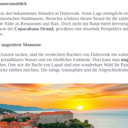
Panoramablick
 zu den bekanntesten Stränden in Dubrovnik. Seine Lage ermöglicht ei
 historischen Stadtmauern. Besucher schätzen diesen Strand für die zahl
e Nähe zu Restaurants und Bars. Doch nicht nur Banje bietet hervorr
 wie der
Copacabana Strand
, gewähren eine fesselnde Perspektive auf
s.
r ungestörte Momente
ge Auszeit suchen, sind die versteckten Buchten von Dubrovnik ein wah
 kristallklares Wasser und ein friedliches Ambiente. Dort kann man
ung
eßen. Orte wie die Bucht von Lapad sind eine wunderbare Wahl für Paar
icke erleben möchten. Die ruhige Atmosphäre und die Abgeschiedenhe