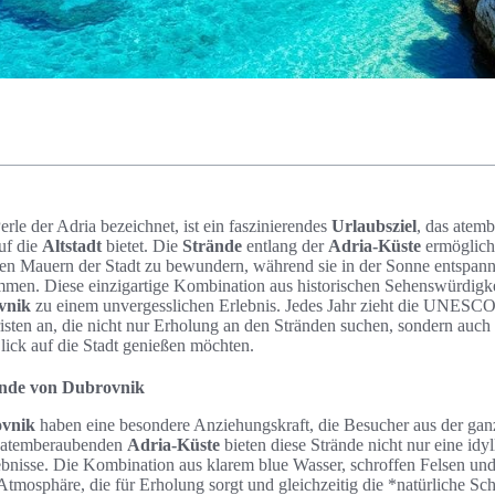
 Perle der Adria bezeichnet, ist ein faszinierendes
Urlaubsziel
, das atem
auf die
Altstadt
bietet. Die
Strände
entlang der
Adria-Küste
ermöglich
chen Mauern der Stadt zu bewundern, während sie in der Sonne entspann
men. Diese einzigartige Kombination aus historischen Sehenswürdigke
vnik
zu einem unvergesslichen Erlebnis. Jedes Jahr zieht die UNESCO
isten an, die nicht nur Erholung an den Stränden suchen, sondern auch 
lick auf die Stadt genießen möchten.
ände von Dubrovnik
vnik
haben eine besondere Anziehungskraft, die Besucher aus der gan
r atemberaubenden
Adria-Küste
bieten diese Strände nicht nur eine idy
ebnisse. Die Kombination aus klarem blue Wasser, schroffen Felsen und
e Atmosphäre, die für Erholung sorgt und gleichzeitig die *natürliche S