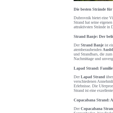
Die besten Strände fü
Dubrovnik bietet eine Vi
Strand hat seine eigenen
attraktivsten Strände in 
Strand Banje: Der beli
Der
Strand Banje
ist e
atemberaubenden
Ausbl
und Strandbars, die zum
Nachmittage und unverg
Lapad Strand: Famili
Der
Lapad Strand
über
verschiedenen Annehmlic
Erlebnisse. Die Uferprom
Strand ist eine exzellen
Copacabana Strand: Ak
Der
Copacabana Stra