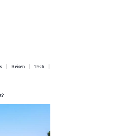
s
Reisen
Tech
t?