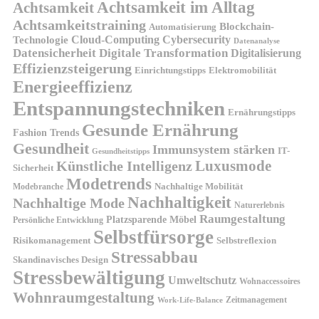
Achtsamkeit im Alltag
Achtsamkeit
Achtsamkeitstraining
Blockchain-
Automatisierung
Technologie
Cloud-Computing
Cybersecurity
Datenanalyse
Datensicherheit
Digitale Transformation
Digitalisierung
Effizienzsteigerung
Elektromobilität
Einrichtungstipps
Energieeffizienz
Entspannungstechniken
Ernährungstipps
Gesunde Ernährung
Fashion Trends
Gesundheit
Immunsystem stärken
IT-
Gesundheitstipps
Künstliche Intelligenz
Luxusmode
Sicherheit
Modetrends
Nachhaltige Mobilität
Modebranche
Nachhaltigkeit
Nachhaltige Mode
Naturerlebnis
Raumgestaltung
Platzsparende Möbel
Persönliche Entwicklung
Selbstfürsorge
Risikomanagement
Selbstreflexion
Stressabbau
Skandinavisches Design
Stressbewältigung
Umweltschutz
Wohnaccessoires
Wohnraumgestaltung
Zeitmanagement
Work-Life-Balance