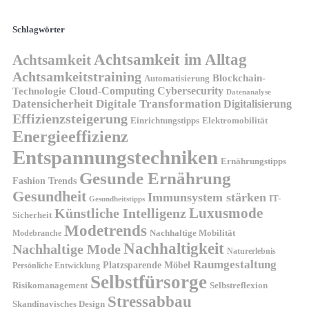
Schlagwörter
Achtsamkeit im Alltag
Achtsamkeit
Achtsamkeitstraining
Blockchain-
Automatisierung
Technologie
Cloud-Computing
Cybersecurity
Datenanalyse
Datensicherheit
Digitale Transformation
Digitalisierung
Effizienzsteigerung
Elektromobilität
Einrichtungstipps
Energieeffizienz
Entspannungstechniken
Ernährungstipps
Gesunde Ernährung
Fashion Trends
Gesundheit
Immunsystem stärken
IT-
Gesundheitstipps
Künstliche Intelligenz
Luxusmode
Sicherheit
Modetrends
Nachhaltige Mobilität
Modebranche
Nachhaltigkeit
Nachhaltige Mode
Naturerlebnis
Raumgestaltung
Platzsparende Möbel
Persönliche Entwicklung
Selbstfürsorge
Risikomanagement
Selbstreflexion
Stressabbau
Skandinavisches Design