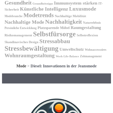
Gesundheit
Immunsystem stärken
IT-
Gesundheitstipps
Künstliche Intelligenz
Luxusmode
Sicherheit
Modetrends
Nachhaltige Mobilität
Modebranche
Nachhaltigkeit
Nachhaltige Mode
Naturerlebnis
Raumgestaltung
Platzsparende Möbel
Persönliche Entwicklung
Selbstfürsorge
Risikomanagement
Selbstreflexion
Stressabbau
Skandinavisches Design
Stressbewältigung
Umweltschutz
Wohnaccessoires
Wohnraumgestaltung
Zeitmanagement
Work-Life-Balance
Mode
>
Diesel: Innovationen in der Jeansmode