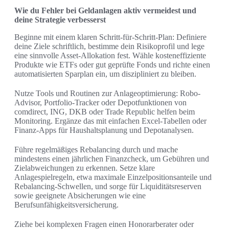
Wie du Fehler bei Geldanlagen aktiv vermeidest und
deine Strategie verbesserst
Beginne mit einem klaren Schritt-für-Schritt-Plan: Definiere
deine Ziele schriftlich, bestimme dein Risikoprofil und lege
eine sinnvolle Asset-Allokation fest. Wähle kosteneffiziente
Produkte wie ETFs oder gut geprüfte Fonds und richte einen
automatisierten Sparplan ein, um diszipliniert zu bleiben.
Nutze Tools und Routinen zur Anlageoptimierung: Robo-
Advisor, Portfolio-Tracker oder Depotfunktionen von
comdirect, ING, DKB oder Trade Republic helfen beim
Monitoring. Ergänze das mit einfachen Excel-Tabellen oder
Finanz-Apps für Haushaltsplanung und Depotanalysen.
Führe regelmäßiges Rebalancing durch und mache
mindestens einen jährlichen Finanzcheck, um Gebühren und
Zielabweichungen zu erkennen. Setze klare
Anlagespielregeln, etwa maximale Einzelpositionsanteile und
Rebalancing-Schwellen, und sorge für Liquiditätsreserven
sowie geeignete Absicherungen wie eine
Berufsunfähigkeitsversicherung.
Ziehe bei komplexen Fragen einen Honorarberater oder