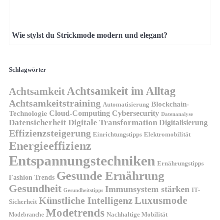
Wie stylst du Strickmode modern und elegant?
Schlagwörter
Achtsamkeit im Alltag
Achtsamkeit
Achtsamkeitstraining
Blockchain-
Automatisierung
Technologie
Cloud-Computing
Cybersecurity
Datenanalyse
Datensicherheit
Digitale Transformation
Digitalisierung
Effizienzsteigerung
Elektromobilität
Einrichtungstipps
Energieeffizienz
Entspannungstechniken
Ernährungstipps
Gesunde Ernährung
Fashion Trends
Gesundheit
Immunsystem stärken
IT-
Gesundheitstipps
Künstliche Intelligenz
Luxusmode
Sicherheit
Modetrends
Nachhaltige Mobilität
Modebranche