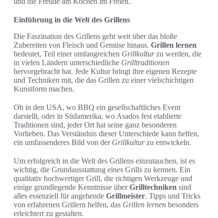
und die Freude am Kochen im Freien.
Einführung in die Welt des Grillens
Die Faszination des Grillens geht weit über das bloße
Zubereiten von Fleisch und Gemüse hinaus.
Grillen lernen
bedeutet, Teil einer umfangreichen
Grillkultur
zu werden, die
in vielen Ländern unterschiedliche
Grilltraditionen
hervorgebracht hat. Jede Kultur bringt ihre eigenen Rezepte
und Techniken mit, die das Grillen zu einer vielschichtigen
Kunstform machen.
Ob in den USA, wo BBQ ein gesellschaftliches Event
darstellt, oder in Südamerika, wo Asados fest etablierte
Traditionen sind, jeder Ort hat seine ganz besonderen
Vorlieben. Das Verständnis dieser Unterschiede kann helfen,
ein umfassenderes Bild von der
Grillkultur
zu entwickeln.
Um erfolgreich in die Welt des Grillens einzutauchen, ist es
wichtig, die Grundausstattung eines Grills zu kennen. Ein
qualitativ hochwertiger Grill, die richtigen Werkzeuge und
einige grundlegende Kenntnisse über
Grilltechniken
sind
alles essenziell für angehende
Grillmeister
. Tipps und Tricks
von erfahrenen Grillern helfen, das
Grillen lernen
besonders
erleichtert zu gestalten.