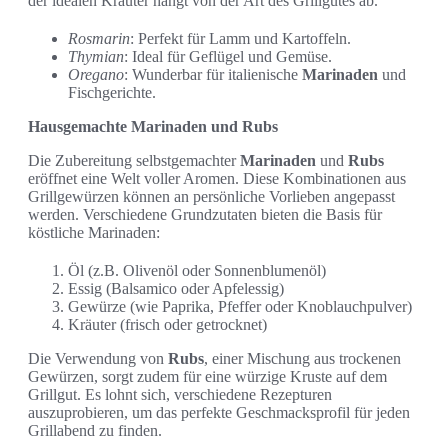
der idealen Kräuter hängt von der Art des Grillgutes ab.
Rosmarin
: Perfekt für Lamm und Kartoffeln.
Thymian
: Ideal für Geflügel und Gemüse.
Oregano
: Wunderbar für italienische
Marinaden
und
Fischgerichte.
Hausgemachte Marinaden und Rubs
Die Zubereitung selbstgemachter
Marinaden
und
Rubs
eröffnet eine Welt voller Aromen. Diese Kombinationen aus
Grillgewürzen können an persönliche Vorlieben angepasst
werden. Verschiedene Grundzutaten bieten die Basis für
köstliche Marinaden:
Öl (z.B. Olivenöl oder Sonnenblumenöl)
Essig (Balsamico oder Apfelessig)
Gewürze (wie Paprika, Pfeffer oder Knoblauchpulver)
Kräuter (frisch oder getrocknet)
Die Verwendung von
Rubs
, einer Mischung aus trockenen
Gewürzen, sorgt zudem für eine würzige Kruste auf dem
Grillgut. Es lohnt sich, verschiedene Rezepturen
auszuprobieren, um das perfekte Geschmacksprofil für jeden
Grillabend zu finden.