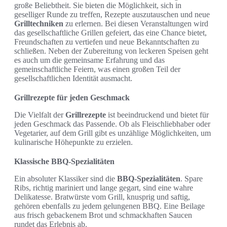
große Beliebtheit. Sie bieten die Möglichkeit, sich in
geselliger Runde zu treffen, Rezepte auszutauschen und neue
Grilltechniken
zu erlernen. Bei diesen Veranstaltungen wird
das gesellschaftliche Grillen gefeiert, das eine Chance bietet,
Freundschaften zu vertiefen und neue Bekanntschaften zu
schließen. Neben der Zubereitung von leckeren Speisen geht
es auch um die gemeinsame Erfahrung und das
gemeinschaftliche Feiern, was einen großen Teil der
gesellschaftlichen Identität ausmacht.
Grillrezepte für jeden Geschmack
Die Vielfalt der
Grillrezepte
ist beeindruckend und bietet für
jeden Geschmack das Passende. Ob als Fleischliebhaber oder
Vegetarier, auf dem Grill gibt es unzählige Möglichkeiten, um
kulinarische Höhepunkte zu erzielen.
Klassische BBQ-Spezialitäten
Ein absoluter Klassiker sind die
BBQ-Spezialitäten
. Spare
Ribs, richtig mariniert und lange gegart, sind eine wahre
Delikatesse. Bratwürste vom Grill, knusprig und saftig,
gehören ebenfalls zu jedem gelungenen BBQ. Eine Beilage
aus frisch gebackenem Brot und schmackhaften Saucen
rundet das Erlebnis ab.