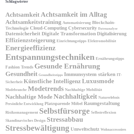
Schlagwörter
Achtsamkeit im Alltag
Achtsamkeit
Achtsamkeitstraining
Blockchain-
Automatisierung
Technologie
Cloud-Computing
Cybersecurity
Datenanalyse
Datensicherheit
Digitale Transformation
Digitalisierung
Effizienzsteigerung
Elektromobilität
Einrichtungstipps
Energieeffizienz
Entspannungstechniken
Ernährungstipps
Gesunde Ernährung
Fashion Trends
Gesundheit
Immunsystem stärken
IT-
Gesundheitstipps
Künstliche Intelligenz
Luxusmode
Sicherheit
Modetrends
Nachhaltige Mobilität
Modebranche
Nachhaltigkeit
Nachhaltige Mode
Naturerlebnis
Raumgestaltung
Platzsparende Möbel
Persönliche Entwicklung
Selbstfürsorge
Risikomanagement
Selbstreflexion
Stressabbau
Skandinavisches Design
Stressbewältigung
Umweltschutz
Wohnaccessoires