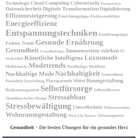
Technologie
Cloud-Computing
Cybersecurity
Datenanalyse
Datensicherheit
Digitale Transformation
Digitalisierung
Effizienzsteigerung
Elektromobilität
Einrichtungstipps
Energieeffizienz
Entspannungstechniken
Ernährungstipps
Gesunde Ernährung
Fashion Trends
Gesundheit
Immunsystem stärken
IT-
Gesundheitstipps
Künstliche Intelligenz
Luxusmode
Sicherheit
Modetrends
Nachhaltige Mobilität
Modebranche
Nachhaltigkeit
Nachhaltige Mode
Naturerlebnis
Raumgestaltung
Platzsparende Möbel
Persönliche Entwicklung
Selbstfürsorge
Risikomanagement
Selbstreflexion
Stressabbau
Skandinavisches Design
Stressbewältigung
Umweltschutz
Wohnaccessoires
Wohnraumgestaltung
Zeitmanagement
Work-Life-Balance
Gesundheit
>
Die besten Übungen für ein gesundes Herz