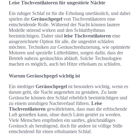
Leise Tischventilatoren für ungestörte Nächte
Ein ruhiger Schlaf ist für die Erholung unerlässlich, und dabei
spielen die
Geräuschpegel
von Tischventilatoren eine
entscheidende Rolle. Während der Nacht können lautere
Modelle störend wirken und den Schlafrhythmus
beeinträchtigen. Daher sind
leise Tischventilatoren
eine
ausgezeichnete Option für alle, die ungestört schlafen
möchten. Techniken zur Geräuschreduzierung, wie optimierte
Motoren und spezielle Lüfterblätter, sorgen dafür, dass der
Betrieb nahezu geräuschlos abläuft. Solche Technologien
machen es möglich, auch bei Hitze erholsam zu schlafen.
Warum Geräuschpegel wichtig ist
Ein niedriger
Geräuschpegel
ist besonders wichtig, wenn es
darum geht, die Nacht angenehm zu gestalten. Zu laute
Geräusche können den Schlaf erheblich beeinträchtigen und
zu einem unruhigen Nachtverlauf führen.
Leise
Tischventilatoren
gewährleisten, dass man die erfrischende
Luft genießen kann, ohne durch Lärm gestört zu werden.
Viele Menschen empfinden ein sanftes, gleichmäßiges
Geräusch als beruhigend, doch für andere ist völlige Stille
entscheidend für einen erholsamen Schlaf.