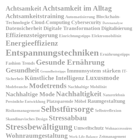
Achtsamkeit im Alltag
Achtsamkeit
Achtsamkeitstraining
Blockchain-
Automatisierung
Technologie
Cloud-Computing
Cybersecurity
Datenanalyse
Datensicherheit
Digitale Transformation
Digitalisierung
Effizienzsteigerung
Elektromobilität
Einrichtungstipps
Energieeffizienz
Entspannungstechniken
Ernährungstipps
Gesunde Ernährung
Fashion Trends
Gesundheit
Immunsystem stärken
IT-
Gesundheitstipps
Künstliche Intelligenz
Luxusmode
Sicherheit
Modetrends
Nachhaltige Mobilität
Modebranche
Nachhaltigkeit
Nachhaltige Mode
Naturerlebnis
Raumgestaltung
Platzsparende Möbel
Persönliche Entwicklung
Selbstfürsorge
Risikomanagement
Selbstreflexion
Stressabbau
Skandinavisches Design
Stressbewältigung
Umweltschutz
Wohnaccessoires
Wohnraumgestaltung
Zeitmanagement
Work-Life-Balance