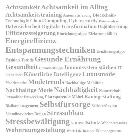
Achtsamkeit im Alltag
Achtsamkeit
Achtsamkeitstraining
Blockchain-
Automatisierung
Technologie
Cloud-Computing
Cybersecurity
Datenanalyse
Datensicherheit
Digitale Transformation
Digitalisierung
Effizienzsteigerung
Elektromobilität
Einrichtungstipps
Energieeffizienz
Entspannungstechniken
Ernährungstipps
Gesunde Ernährung
Fashion Trends
Gesundheit
Immunsystem stärken
IT-
Gesundheitstipps
Künstliche Intelligenz
Luxusmode
Sicherheit
Modetrends
Nachhaltige Mobilität
Modebranche
Nachhaltigkeit
Nachhaltige Mode
Naturerlebnis
Raumgestaltung
Platzsparende Möbel
Persönliche Entwicklung
Selbstfürsorge
Risikomanagement
Selbstreflexion
Stressabbau
Skandinavisches Design
Stressbewältigung
Umweltschutz
Wohnaccessoires
Wohnraumgestaltung
Zeitmanagement
Work-Life-Balance