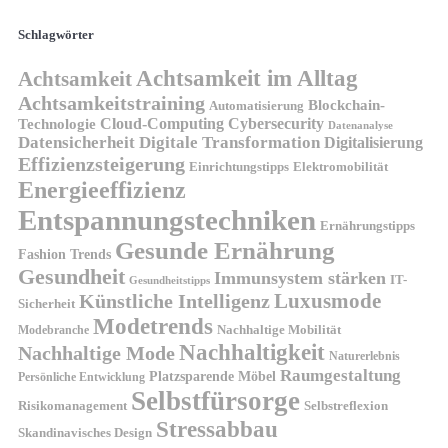
Schlagwörter
Achtsamkeit im Alltag
Achtsamkeit
Achtsamkeitstraining
Blockchain-
Automatisierung
Technologie
Cloud-Computing
Cybersecurity
Datenanalyse
Datensicherheit
Digitale Transformation
Digitalisierung
Effizienzsteigerung
Elektromobilität
Einrichtungstipps
Energieeffizienz
Entspannungstechniken
Ernährungstipps
Gesunde Ernährung
Fashion Trends
Gesundheit
Immunsystem stärken
IT-
Gesundheitstipps
Künstliche Intelligenz
Luxusmode
Sicherheit
Modetrends
Nachhaltige Mobilität
Modebranche
Nachhaltigkeit
Nachhaltige Mode
Naturerlebnis
Raumgestaltung
Platzsparende Möbel
Persönliche Entwicklung
Selbstfürsorge
Risikomanagement
Selbstreflexion
Stressabbau
Skandinavisches Design