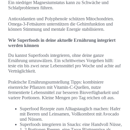
Ein niedriger Magnesiumstatus kann zu Schwäche und
Schlafproblemen führen.
Antioxidantien und Polyphenole schützen Mitochondrien.
Omega-3-Fettsäuren unterstützen die Gehirnfunktion und
können Stimmung und mentale Energie stabilisieren.
Wie Superfoods in deine aktuelle Ernährung integriert
werden können
Du kannst Superfoods integrieren, ohne deine ganze
Ernährung umzuwälzen. Ein schrittweises Vorgehen hilft:
teste ein bis zwei neue Lebensmittel pro Woche und achte auf
Verträglichkeit.
Praktische Ernährungsumstellung Tipps: kombiniere
eisenreiche Pflanzen mit Vitamin-C-Quellen, nutze
fermentierte Lebensmittel zur besseren Bioverfügbarkeit und
variere Portionen. Kleine Mengen pro Tag reichen oft aus.
Superfood Rezepte zum Alltagstauglich machen: Hafer
mit Beeren und Leinsamen, Vollkornbrot mit Avocado
und Nüssen.
Superfoods integrieren in Snacks: eine Handvoll Nüsse,
1–2 Portionen Beeren, eine Tasse Blattgemüse als