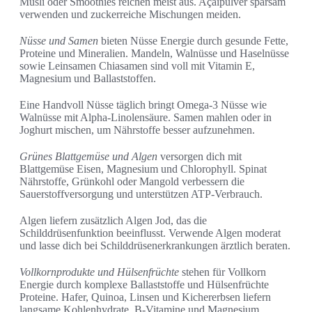
Müsli oder Smoothies reichen meist aus. Açaipulver sparsam
verwenden und zuckerreiche Mischungen meiden.
Nüsse und Samen
bieten Nüsse Energie durch gesunde Fette,
Proteine und Mineralien. Mandeln, Walnüsse und Haselnüsse
sowie Leinsamen Chiasamen sind voll mit Vitamin E,
Magnesium und Ballaststoffen.
Eine Handvoll Nüsse täglich bringt Omega-3 Nüsse wie
Walnüsse mit Alpha-Linolensäure. Samen mahlen oder in
Joghurt mischen, um Nährstoffe besser aufzunehmen.
Grünes Blattgemüse und Algen
versorgen dich mit
Blattgemüse Eisen, Magnesium und Chlorophyll. Spinat
Nährstoffe, Grünkohl oder Mangold verbessern die
Sauerstoffversorgung und unterstützen ATP-Verbrauch.
Algen liefern zusätzlich Algen Jod, das die
Schilddrüsenfunktion beeinflusst. Verwende Algen moderat
und lasse dich bei Schilddrüsenerkrankungen ärztlich beraten.
Vollkornprodukte und Hülsenfrüchte
stehen für Vollkorn
Energie durch komplexe Ballaststoffe und Hülsenfrüchte
Proteine. Hafer, Quinoa, Linsen und Kichererbsen liefern
langsame Kohlenhydrate, B‑Vitamine und Magnesium.