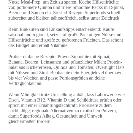
Nutze Meal-Prep, um Zeit zu sparen. Koche Hülsenfrüchte
vor, portioniere Quinoa und friere Smoothie-Packs mit Spinat,
Beeren und Samen ein. So sind Rezepte Superfoods schnell
zubereitet und bleiben nährstoffreich, selbst unter Zeitdruck.
Beim Einkaufen sind Einkaufstipps entscheidend: Kaufe
saisonal und regional, setze auf große Packungen Nüsse und
Hülsenfrüchte und greife zu gefrorenen Früchten. Das schont
das Budget und erhält Vitamine.
Probier einfache Rezepte: Power-Smoothie mit Spinat,
Banane, Beeren, Leinsamen und pflanzlicher Milch; Protein-
Salat aus Kichererbsen, Quinoa und Tomaten; Overnight Oats
mit Nüssen und Zimt. Beobachte dein Energielevel über zwei
bis vier Wochen und passe Portionsgrößen an deine
Verträglichkeit an.
Wenn Müdigkeit trotz Umstellung anhält, lass Laborwerte wie
Eisen, Vitamin B12, Vitamin D und Schilddrüse prüfen oder
sprich mit einer Ernährungsfachkraft. Priorisiere zudem
nachhaltige, regionale Alternativen zu exotischen Pulvern,
damit Superfoods Alltag, Gesundheit und Umwelt
gleichermaßen fördern.