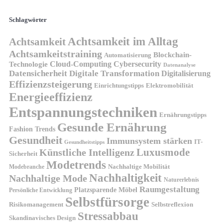
Schlagwörter
Achtsamkeit im Alltag
Achtsamkeit
Achtsamkeitstraining
Blockchain-
Automatisierung
Technologie
Cloud-Computing
Cybersecurity
Datenanalyse
Datensicherheit
Digitale Transformation
Digitalisierung
Effizienzsteigerung
Elektromobilität
Einrichtungstipps
Energieeffizienz
Entspannungstechniken
Ernährungstipps
Gesunde Ernährung
Fashion Trends
Gesundheit
Immunsystem stärken
IT-
Gesundheitstipps
Künstliche Intelligenz
Luxusmode
Sicherheit
Modetrends
Nachhaltige Mobilität
Modebranche
Nachhaltigkeit
Nachhaltige Mode
Naturerlebnis
Raumgestaltung
Platzsparende Möbel
Persönliche Entwicklung
Selbstfürsorge
Risikomanagement
Selbstreflexion
Stressabbau
Skandinavisches Design