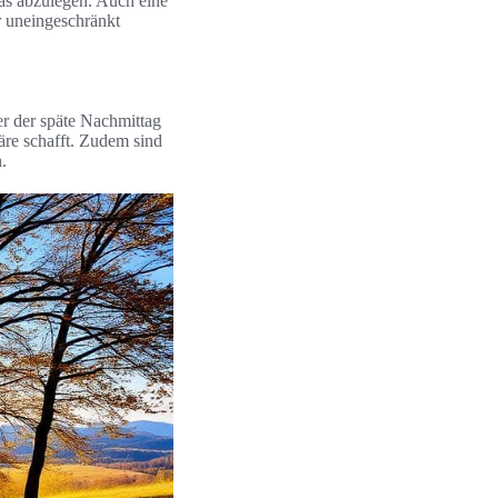
as abzulegen. Auch eine
r uneingeschränkt
er der späte Nachmittag
äre schafft. Zudem sind
.