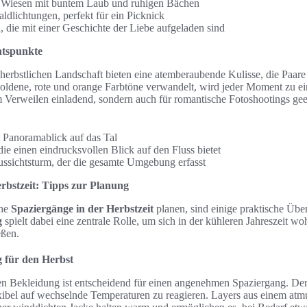
e Wiesen mit buntem Laub und ruhigen Bächen
dlichtungen, perfekt für ein Picknick
 die mit einer Geschichte der Liebe aufgeladen sind
tspunkte
 herbstlichen Landschaft bieten eine atemberaubende Kulisse, die Paare
oldene, rote und orange Farbtöne verwandelt, wird jeder Moment zu ei
m Verweilen einladend, sondern auch für romantische Fotoshootings gee
 Panoramablick auf das Tal
die einen eindrucksvollen Blick auf den Fluss bietet
Aussichtsturm, der die gesamte Umgebung erfasst
rbstzeit: Tipps zur Planung
che
Spaziergänge in der Herbstzeit
planen, sind einige praktische Übe
g
spielt dabei eine zentrale Rolle, um sich in der kühleren Jahreszeit w
eßen.
g für den Herbst
en Bekleidung ist entscheidend für einen angenehmen Spaziergang. Der
xibel auf wechselnde Temperaturen zu reagieren. Layers aus einem atm