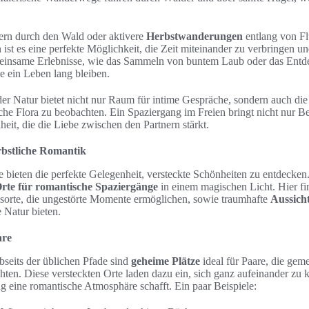
ern durch den Wald oder aktivere
Herbstwanderungen
entlang von Fl
en ist es eine perfekte Möglichkeit, die Zeit miteinander zu verbringen u
einsame Erlebnisse, wie das Sammeln von buntem Laub oder das Entde
e ein Leben lang bleiben.
er Natur bietet nicht nur Raum für intime Gespräche, sondern auch die
liche Flora zu beobachten. Ein Spaziergang im Freien bringt nicht nur
eit, die die Liebe zwischen den Partnern stärkt.
rbstliche Romantik
 bieten die perfekte Gelegenheit, versteckte Schönheiten zu entdecken. 
rte für romantische Spaziergänge
in einem magischen Licht. Hier fi
orte, die ungestörte Momente ermöglichen, sowie traumhafte
Aussich
e Natur bieten.
are
bseits der üblichen Pfade sind
geheime Plätze
ideal für Paare, die gem
ten. Diese versteckten Orte laden dazu ein, sich ganz aufeinander zu 
 eine romantische Atmosphäre schafft. Ein paar Beispiele: