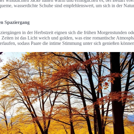
er winddichten Jacke halten warm und ermöglichen es, bei Bedarf etw
queme, wasserdichte Schuhe sind empfehlenswert, um sich in der Natu
en Spaziergang
ziergängen in der Herbstzeit eignen sich die frühen Morgenstunden od
n Zeiten ist das Licht weich und golden, was eine romantische Atmosph
erlaufen, sodass Paare die intime Stimmung unter sich genießen können