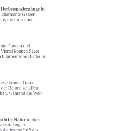
e
Herbstspaziergänge in
ch charmante Gassen
re, die für schöne
 enge Gassen und
 Viertel können Paare
ch farbenfrohe Blätter in
Diese grünen Oasen
r der Bäume schaffen
eben, während die Welt
stliche Natur
in ihrer
aare zu langen
die frische Luft das