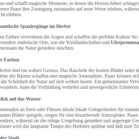
ne an und schafft magische Momente, in denen die Herzen höher schlag
nen Paare ihre Zuneigung zueinander auf neue Weise erleben, während
cht erleben.
omantische Spaziergänge im Herbst
chen Farben verwöhnen die Augen und schaffen die perfekte Kulisse für
esonders malerische Orte, wie die Waldlandschaften und
Uferpromen
gemeinsam die Natur genießen möchten.
er Farben
erbst sind ein wahrer Genuss. Das Rascheln der bunten Blätter unter 
töne der Bäume schaffen eine magische Atmosphäre. Paare können sich 
 die Schönheit der Natur auf sich wirken lassen. Ein gemeinsames Verw
undern, kann die Verbindung vertiefen und unvergessliche Erinnerun
ick auf das Wasser
omenaden an Seen oder Flüssen ideale lokale Gelegenheiten für romant
bunten Blätter spiegeln, sorgen für eine bezaubernde Atmosphäre. Paar
lendern, während sie die ruhige Umgebung genießen und angeregte Ges
asser wird das langsame Tempo des Herbstes spürbar und lädt zum Tr
der Stadt