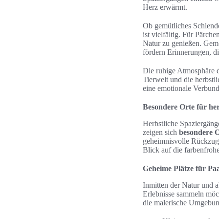
Herz erwärmt.
Ob gemütliches Schlend
ist vielfältig. Für Pärch
Natur zu genießen. Gem
fördern Erinnerungen, di
Die ruhige Atmosphäre d
Tierwelt und die herbst
eine emotionale Verbundh
Besondere Orte für he
Herbstliche Spaziergänge
zeigen sich
besondere O
geheimnisvolle Rückzugs
Blick auf die farbenfroh
Geheime Plätze für Pa
Inmitten der Natur und a
Erlebnisse sammeln möch
die malerische Umgebung