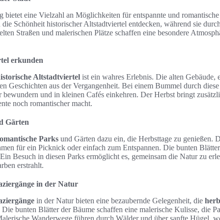
 bietet eine Vielzahl an Möglichkeiten für entspannte und romantisch
 die Schönheit historischer Altstadtviertel entdecken, während sie dur
elten Straßen und malerischen Plätze schaffen eine besondere Atmosphä
rtel erkunden
istorische Altstadtviertel
ist ein wahres Erlebnis. Die alten Gebäude,
hlen Geschichten aus der Vergangenheit. Bei einem Bummel durch diese
r bewundern und in kleinen Cafés einkehren. Der Herbst bringt zusätzli
ente noch romantischer macht.
d Gärten
omantische Parks
und Gärten dazu ein, die Herbsttage zu genießen. 
hmen für ein Picknick oder einfach zum Entspannen. Die bunten Blätte
 Ein Besuch in diesen Parks ermöglicht es, gemeinsam die Natur zu erl
rben erstrahlt.
ziergänge in der Natur
aziergänge
in der Natur bieten eine bezaubernde Gelegenheit, die
herb
. Die bunten Blätter der Bäume schaffen eine malerische Kulisse, die P
Malerische Wanderwege führen durch Wälder und über sanfte Hügel, wo 