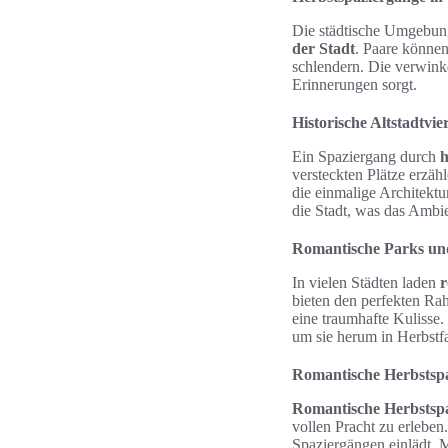
Die städtische Umgebung
der Stadt
. Paare können
schlendern. Die verwink
Erinnerungen sorgt.
Historische Altstadtvie
Ein Spaziergang durch
h
versteckten Plätze erzä
die einmalige Architektu
die Stadt, was das Ambi
Romantische Parks un
In vielen Städten laden
r
bieten den perfekten Ra
eine traumhafte Kulisse.
um sie herum in Herbstfa
Romantische Herbstspa
Romantische Herbstsp
vollen Pracht zu erleben
Spaziergängen einlädt. 