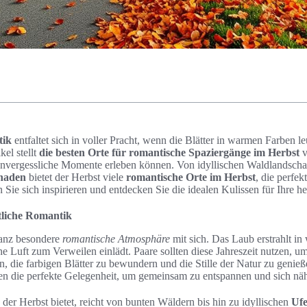
tik
entfaltet sich in voller Pracht, wenn die Blätter in warmen Farben l
kel stellt
die besten Orte für romantische Spaziergänge im Herbst
v
 unvergessliche Momente erleben können. Von idyllischen Waldlandschaf
naden
bietet der Herbst viele
romantische Orte im Herbst
, die perfe
 Sie sich inspirieren und entdecken Sie die idealen Kulissen für Ihre h
stliche Romantik
ganz besondere
romantische Atmosphäre
mit sich. Das Laub erstrahlt i
he Luft zum Verweilen einlädt. Paare sollten diese Jahreszeit nutzen, u
n, die farbigen Blätter zu bewundern und die Stille der Natur zu genie
en die perfekte Gelegenheit, um gemeinsam zu entspannen und sich 
e der Herbst bietet, reicht von bunten Wäldern bis hin zu idyllischen
Uf