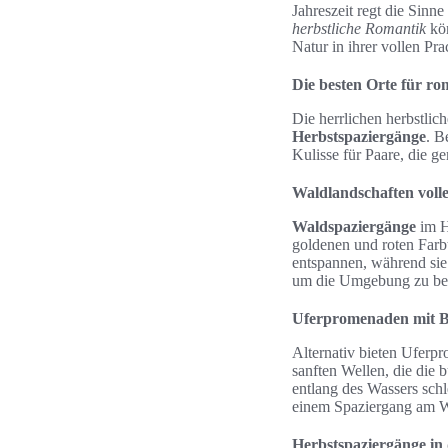
Jahreszeit regt die Sin
herbstliche Romantik
kön
Natur in ihrer vollen Pra
Die besten Orte für r
Die herrlichen herbstli
Herbstspaziergänge
. B
Kulisse für Paare, die 
Waldlandschaften voll
Waldspaziergänge
im H
goldenen und roten Farb
entspannen, während sie
um die Umgebung zu bew
Uferpromenaden mit Bl
Alternativ bieten Uferpr
sanften Wellen, die die 
entlang des Wassers sch
einem Spaziergang am W
Herbstspaziergänge in 