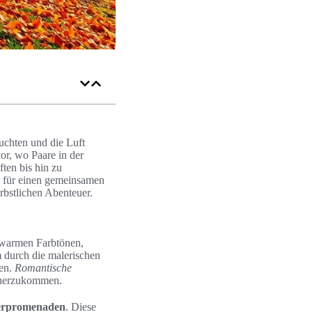
euchten und die Luft
or, wo Paare in der
ten bis hin zu
kt für einen gemeinsamen
erbstlichen Abenteuer.
n warmen Farbtönen,
m durch die malerischen
ßen.
Romantische
näherzukommen.
erpromenaden
. Diese