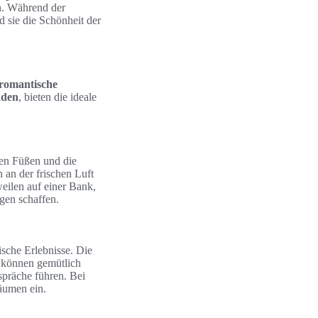
en. Während der
 sie die Schönheit der
romantische
aden
, bieten die ideale
den Füßen und die
an der frischen Luft
eilen auf einer Bank,
gen schaffen.
ische Erlebnisse. Die
e können gemütlich
präche führen. Bei
äumen ein.