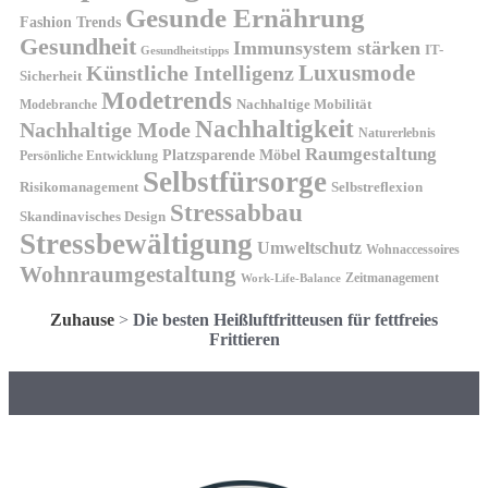
Gesunde Ernährung
Fashion Trends
Gesundheit
Immunsystem stärken
IT-
Gesundheitstipps
Künstliche Intelligenz
Luxusmode
Sicherheit
Modetrends
Nachhaltige Mobilität
Modebranche
Nachhaltigkeit
Nachhaltige Mode
Naturerlebnis
Raumgestaltung
Platzsparende Möbel
Persönliche Entwicklung
Selbstfürsorge
Risikomanagement
Selbstreflexion
Stressabbau
Skandinavisches Design
Stressbewältigung
Umweltschutz
Wohnaccessoires
Wohnraumgestaltung
Zeitmanagement
Work-Life-Balance
Zuhause
>
Die besten Heißluftfritteusen für fettfreies
Frittieren