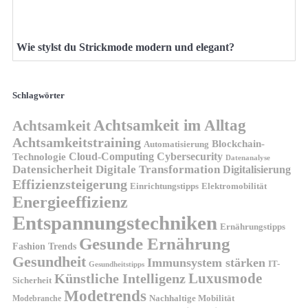
Wie stylst du Strickmode modern und elegant?
Schlagwörter
Achtsamkeit im Alltag
Achtsamkeit
Achtsamkeitstraining
Blockchain-
Automatisierung
Technologie
Cloud-Computing
Cybersecurity
Datenanalyse
Datensicherheit
Digitale Transformation
Digitalisierung
Effizienzsteigerung
Elektromobilität
Einrichtungstipps
Energieeffizienz
Entspannungstechniken
Ernährungstipps
Gesunde Ernährung
Fashion Trends
Gesundheit
Immunsystem stärken
IT-
Gesundheitstipps
Künstliche Intelligenz
Luxusmode
Sicherheit
Modetrends
Nachhaltige Mobilität
Modebranche