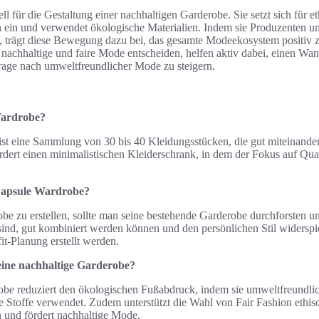
ell für die Gestaltung einer nachhaltigen Garderobe. Sie setzt sich für e
in und verwendet ökologische Materialien. Indem sie Produzenten unter
n, trägt diese Bewegung dazu bei, das gesamte Modeekosystem positiv z
r nachhaltige und faire Mode entscheiden, helfen aktiv dabei, einen Wa
age nach umweltfreundlicher Mode zu steigern.
Wardrobe?
st eine Sammlung von 30 bis 40 Kleidungsstücken, die gut miteinande
ert einen minimalistischen Kleiderschrank, in dem der Fokus auf Qualit
 Capsule Wardrobe?
e zu erstellen, sollte man seine bestehende Garderobe durchforsten u
ind, gut kombiniert werden können und den persönlichen Stil widersp
fit-Planung erstellt werden.
 eine nachhaltige Garderobe?
obe reduziert den ökologischen Fußabdruck, indem sie umweltfreundlic
 Stoffe verwendet. Zudem unterstützt die Wahl von Fair Fashion ethis
 und fördert nachhaltige Mode.