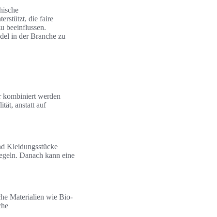
thische
stützt, die faire
u beeinflussen.
ndel in der Branche zu
r kombiniert werden
ät, anstatt auf
nd Kleidungsstücke
iegeln. Danach kann eine
he Materialien wie Bio-
che