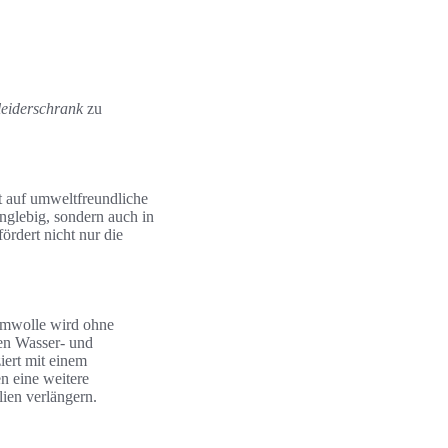
leiderschrank
zu
t auf umweltfreundliche
anglebig, sondern auch in
ördert nicht nur die
umwolle wird ohne
len Wasser- und
iert mit einem
n eine weitere
lien verlängern.