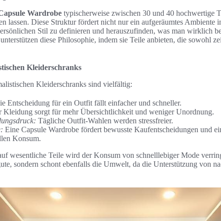
Capsule Wardrobe
typischerweise zwischen 30 und 40 hochwertige Tei
n lassen. Diese Struktur fördert nicht nur ein aufgeräumtes Ambiente 
persönlichen Stil zu definieren und herauszufinden, was man wirklich b
unterstützen diese Philosophie, indem sie Teile anbieten, die sowohl zeit
istischen Kleiderschranks
listischen Kleiderschranks sind vielfältig:
e Entscheidung für ein Outfit fällt einfacher und schneller.
 Kleidung sorgt für mehr Übersichtlichkeit und weniger Unordnung.
dungsdruck:
Tägliche Outfit-Wahlen werden stressfreier.
:
Eine Capsule Wardrobe fördert bewusste Kaufentscheidungen und ei
llen Konsum.
uf wesentliche Teile wird der Konsum von schnelllebiger Mode verrin
gute, sondern schont ebenfalls die Umwelt, da die Unterstützung von n