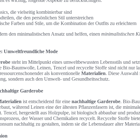
ist es wichtig, folgende Aspekte zu berücksichtigen:
sics, die vielseitig kombinierbar sind
eilen, die den persönlichen Stil unterstreichen
sche Farben und Stile, um die Kombination der Outfits zu erleichtern
ern den minimalistischen Ansatz und helfen, einen
minimalistischen K
e: Umweltfreundliche Mode
erobe
steht im Mittelpunkt eines umweltbewussten Lebensstils und setz
e Bio-Baumwolle, Leinen, Tencel und recycelte Stoffe sind nicht nur l
 ressourcenschonender als konventionelle
Materialien
. Diese Auswahl f
ung, sondern auch den Umwelt- und Gesundheitsschutz.
achhaltige Garderobe
aterialien
ist entscheidend für eine
nachhaltige Garderobe
. Bio-Ba
baut, während Leinen eine der ältesten Pflanzenfasern ist, die minima
 Tencel, hergestellt aus Holzpulpe, ist biologisch abbaubar und produz
sprozess, der Wasser und Chemikalien recycelt. Recycelte Stoffe biete
onsum nachhaltig zu gestalten, indem sie die Lebensdauer alter Materia
hion