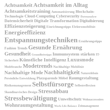
Achtsamkeit im Alltag
Achtsamkeit
Achtsamkeitstraining
Blockchain-
Automatisierung
Technologie
Cloud-Computing
Cybersecurity
Datenanalyse
Datensicherheit
Digitale Transformation
Digitalisierung
Effizienzsteigerung
Elektromobilität
Einrichtungstipps
Energieeffizienz
Entspannungstechniken
Ernährungstipps
Gesunde Ernährung
Fashion Trends
Gesundheit
Immunsystem stärken
IT-
Gesundheitstipps
Künstliche Intelligenz
Luxusmode
Sicherheit
Modetrends
Nachhaltige Mobilität
Modebranche
Nachhaltigkeit
Nachhaltige Mode
Naturerlebnis
Raumgestaltung
Platzsparende Möbel
Persönliche Entwicklung
Selbstfürsorge
Risikomanagement
Selbstreflexion
Stressabbau
Skandinavisches Design
Stressbewältigung
Umweltschutz
Wohnaccessoires
Wohnraumgestaltung
Zeitmanagement
Work-Life-Balance