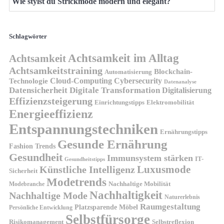
Wie stylst du Strickmode modern und elegant?
Schlagwörter
Achtsamkeit im Alltag
Achtsamkeit
Achtsamkeitstraining
Blockchain-
Automatisierung
Technologie
Cloud-Computing
Cybersecurity
Datenanalyse
Datensicherheit
Digitale Transformation
Digitalisierung
Effizienzsteigerung
Elektromobilität
Einrichtungstipps
Energieeffizienz
Entspannungstechniken
Ernährungstipps
Gesunde Ernährung
Fashion Trends
Gesundheit
Immunsystem stärken
IT-
Gesundheitstipps
Künstliche Intelligenz
Luxusmode
Sicherheit
Modetrends
Nachhaltige Mobilität
Modebranche
Nachhaltigkeit
Nachhaltige Mode
Naturerlebnis
Raumgestaltung
Platzsparende Möbel
Persönliche Entwicklung
Selbstfürsorge
Risikomanagement
Selbstreflexion