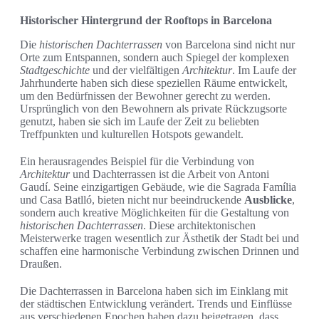
Historischer Hintergrund der Rooftops in Barcelona
Die
historischen Dachterrassen
von Barcelona sind nicht nur
Orte zum Entspannen, sondern auch Spiegel der komplexen
Stadtgeschichte
und der vielfältigen
Architektur
. Im Laufe der
Jahrhunderte haben sich diese speziellen Räume entwickelt,
um den Bedürfnissen der Bewohner gerecht zu werden.
Ursprünglich von den Bewohnern als private Rückzugsorte
genutzt, haben sie sich im Laufe der Zeit zu beliebten
Treffpunkten und kulturellen Hotspots gewandelt.
Ein herausragendes Beispiel für die Verbindung von
Architektur
und Dachterrassen ist die Arbeit von Antoni
Gaudí. Seine einzigartigen Gebäude, wie die Sagrada Família
und Casa Batlló, bieten nicht nur beeindruckende
Ausblicke
,
sondern auch kreative Möglichkeiten für die Gestaltung von
historischen Dachterrassen
. Diese architektonischen
Meisterwerke tragen wesentlich zur Ästhetik der Stadt bei und
schaffen eine harmonische Verbindung zwischen Drinnen und
Draußen.
Die Dachterrassen in Barcelona haben sich im Einklang mit
der städtischen Entwicklung verändert. Trends und Einflüsse
aus verschiedenen Epochen haben dazu beigetragen, dass