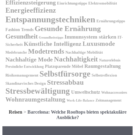
Effizienzsteigerung
Elektromobilität
Einrichtungstipps
Energieeffizienz
Entspannungstechniken
Ernährungstipps
Gesunde Ernährung
Fashion Trends
Gesundheit
Immunsystem stärken
IT-
Gesundheitstipps
Künstliche Intelligenz
Luxusmode
Sicherheit
Modetrends
Nachhaltige Mobilität
Modebranche
Nachhaltigkeit
Nachhaltige Mode
Naturerlebnis
Raumgestaltung
Platzsparende Möbel
Persönliche Entwicklung
Selbstfürsorge
Risikomanagement
Selbstreflexion
Stressabbau
Skandinavisches Design
Stressbewältigung
Umweltschutz
Wohnaccessoires
Wohnraumgestaltung
Zeitmanagement
Work-Life-Balance
Reisen
>
Barcelona: Welche Rooftops bieten spektakuläre
Ausblicke?