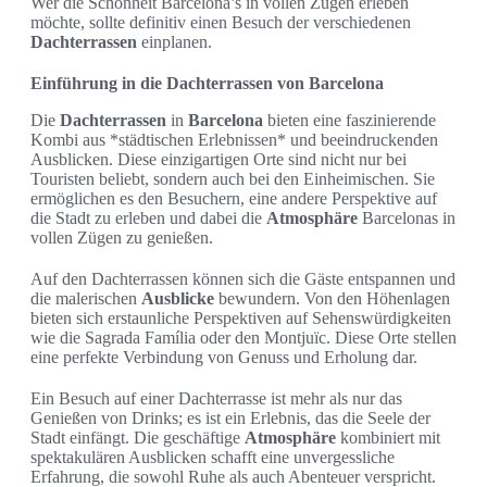
Wer die Schönheit Barcelona’s in vollen Zügen erleben
möchte, sollte definitiv einen Besuch der verschiedenen
Dachterrassen
einplanen.
Einführung in die Dachterrassen von Barcelona
Die
Dachterrassen
in
Barcelona
bieten eine faszinierende
Kombi aus *städtischen Erlebnissen* und beeindruckenden
Ausblicken. Diese einzigartigen Orte sind nicht nur bei
Touristen beliebt, sondern auch bei den Einheimischen. Sie
ermöglichen es den Besuchern, eine andere Perspektive auf
die Stadt zu erleben und dabei die
Atmosphäre
Barcelonas in
vollen Zügen zu genießen.
Auf den Dachterrassen können sich die Gäste entspannen und
die malerischen
Ausblicke
bewundern. Von den Höhenlagen
bieten sich erstaunliche Perspektiven auf Sehenswürdigkeiten
wie die Sagrada Família oder den Montjuïc. Diese Orte stellen
eine perfekte Verbindung von Genuss und Erholung dar.
Ein Besuch auf einer Dachterrasse ist mehr als nur das
Genießen von Drinks; es ist ein Erlebnis, das die Seele der
Stadt einfängt. Die geschäftige
Atmosphäre
kombiniert mit
spektakulären Ausblicken schafft eine unvergessliche
Erfahrung, die sowohl Ruhe als auch Abenteuer verspricht.