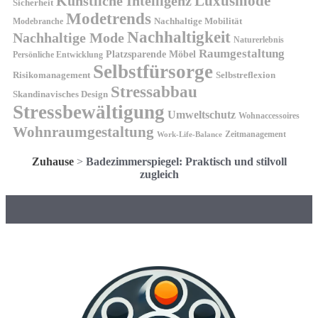
Künstliche Intelligenz
Luxusmode
Sicherheit
Modetrends
Nachhaltige Mobilität
Modebranche
Nachhaltigkeit
Nachhaltige Mode
Naturerlebnis
Raumgestaltung
Platzsparende Möbel
Persönliche Entwicklung
Selbstfürsorge
Risikomanagement
Selbstreflexion
Stressabbau
Skandinavisches Design
Stressbewältigung
Umweltschutz
Wohnaccessoires
Wohnraumgestaltung
Zeitmanagement
Work-Life-Balance
Zuhause
>
Badezimmerspiegel: Praktisch und stilvoll
zugleich