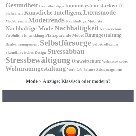
Gesundheit
Immunsystem stärken
IT-
Gesundheitstipps
Künstliche Intelligenz
Luxusmode
Sicherheit
Modetrends
Nachhaltige Mobilität
Modebranche
Nachhaltigkeit
Nachhaltige Mode
Naturerlebnis
Raumgestaltung
Platzsparende Möbel
Persönliche Entwicklung
Selbstfürsorge
Risikomanagement
Selbstreflexion
Stressabbau
Skandinavisches Design
Stressbewältigung
Umweltschutz
Wohnaccessoires
Wohnraumgestaltung
Zeitmanagement
Work-Life-Balance
Mode
>
Anzüge: Klassisch oder modern?