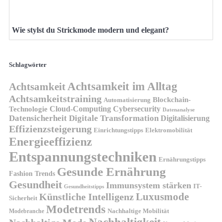
Wie stylst du Strickmode modern und elegant?
Schlagwörter
Achtsamkeit im Alltag
Achtsamkeit
Achtsamkeitstraining
Blockchain-
Automatisierung
Technologie
Cloud-Computing
Cybersecurity
Datenanalyse
Datensicherheit
Digitale Transformation
Digitalisierung
Effizienzsteigerung
Elektromobilität
Einrichtungstipps
Energieeffizienz
Entspannungstechniken
Ernährungstipps
Gesunde Ernährung
Fashion Trends
Gesundheit
Immunsystem stärken
IT-
Gesundheitstipps
Künstliche Intelligenz
Luxusmode
Sicherheit
Modetrends
Nachhaltige Mobilität
Modebranche