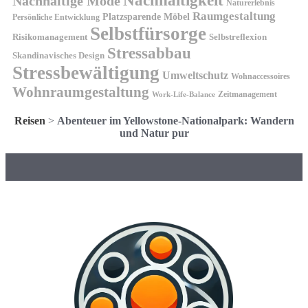
Nachhaltigkeit
Nachhaltige Mode
Naturerlebnis
Raumgestaltung
Platzsparende Möbel
Persönliche Entwicklung
Selbstfürsorge
Risikomanagement
Selbstreflexion
Stressabbau
Skandinavisches Design
Stressbewältigung
Umweltschutz
Wohnaccessoires
Wohnraumgestaltung
Zeitmanagement
Work-Life-Balance
Reisen
>
Abenteuer im Yellowstone-Nationalpark: Wandern
und Natur pur