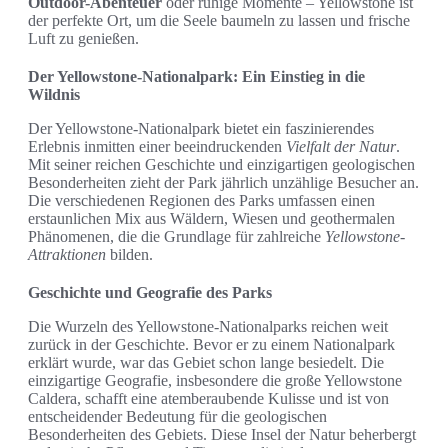
Outdoor-Abenteuer
oder ruhige Momente – Yellowstone ist
der perfekte Ort, um die Seele baumeln zu lassen und frische
Luft zu genießen.
Der Yellowstone-Nationalpark: Ein Einstieg in die
Wildnis
Der Yellowstone-Nationalpark bietet ein faszinierendes
Erlebnis inmitten einer beeindruckenden
Vielfalt der Natur
.
Mit seiner reichen Geschichte und einzigartigen geologischen
Besonderheiten zieht der Park jährlich unzählige Besucher an.
Die verschiedenen Regionen des Parks umfassen einen
erstaunlichen Mix aus Wäldern, Wiesen und geothermalen
Phänomenen, die die Grundlage für zahlreiche
Yellowstone-
Attraktionen
bilden.
Geschichte und Geografie des Parks
Die Wurzeln des Yellowstone-Nationalparks reichen weit
zurück in der Geschichte. Bevor er zu einem Nationalpark
erklärt wurde, war das Gebiet schon lange besiedelt. Die
einzigartige Geografie, insbesondere die große Yellowstone
Caldera, schafft eine atemberaubende Kulisse und ist von
entscheidender Bedeutung für die geologischen
Besonderheiten des Gebiets. Diese Insel der Natur beherbergt